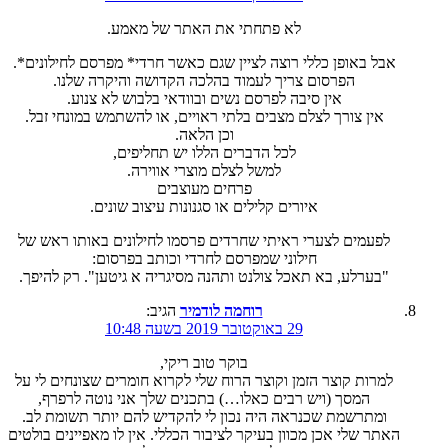
לא פתחתי את האתר של מאמע.
אבל באופן כללי רוצה לציין שגם כאשר חרדי* מפרסם לחילונים*.
הפרסום צריך לעמוד בהלכה הקדושה והיקרה שלנו.
אין סיבה לפרסם נשים ובוודאי בלבוש לא צנוע.
אין צורך לצלם מצבים בלתי ראויים, או להשתמש במונחי זבל.
וכן הלאה.
לכל הדברים הללו יש תחליפים,
למשל לצלם מוצרי אווירה.
פרחים מעוצבים
איורים קלילים או סגנונות עיצוב שונים.
לפעמים לצערי ראיתי שחרדים פרסמו לחילונים באותו ראש של
חילוני שמפרסם לחרדי וכותב בפרסום:
"בערלע, בא תאכל צולנט ותהנה מסיגריה א גיטען". רק להיפך.
רוחמה לודמיר
הגיב:
29 באוקטובר 2019 בשעה 10:48
בוקר טוב ריקי,
למרות קוצר הזמן וקוצר הרוח שלי לקרוא חומרים שצונחים לי על
המסך (ויש רבים כאלו…) בתכנים שלך אני נוטה לרפרף,
ומתרשמת שכנראה היה נכון לי להקדיש להם יותר תשומת לב.
האתר שלי אכן מכוון בעיקר לציבור הכללי. אין לו מאפיינים בולטים