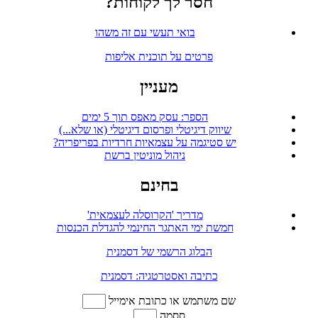
חסר לך לקוחות?
בואי תעשי עם זה משהו
פרטים על תוכנית אליפות
מעניין
הספר: עסק מאפס תוך 5 ימים
שיווק דיגיטלי ופרסום דיגיטלי (או שלא...)
יש סטיגמה על עצמאיות חרדיות בפריפריה?
ניהול מוניטין ברשת
בחינם
מדריך 'הקרוסלה לעצמאית'
חמשת ימי האתגר החינמי להגדלת הכנסות
הבלוג הרשמי של דסמנית
כתיבה ואסטרטגיה: דסמנית
שם משתמש או כתובת אימייל
ססמה