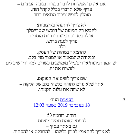
אם אין לך אפשרות לדבר בכנות, בגובה העיניים –
עדיף שלא תדברי בכלל לקהל הזה.
מומלץ לחפש ציבור מתאים יותר.
לא צריך להתנהל בקיצוניות:
להביא רק תמונות של חובשי שטריימלך
או להביא רק תמונות ירודות מוסרית
צריך לגעת ברגש.
בלב.
להתמקד במהות של העסק,
ובנקודה שהמאמר או המוצר מזיז בלב.
יש המון תמונות/איורים/מילים/מושגים כשרים למהדרין שיכולים
לעשות את זה.
שם צריך לשים את הפוקוס.
אתר שלא גורם לתזוזה כלשהי בלב של הלקוח –
לא שווה את עלות הקמתו.
דסמנית
הגיב:
18 בנובמבר 2019 בשעה 12:03
תודה, רוחמה 🙂
לדעתי האמת תמיד מנצחת.
גם באתר עסקי –
לא צריך להתאמץ לכיוון כלשהו – להתבלט או להסתיר.