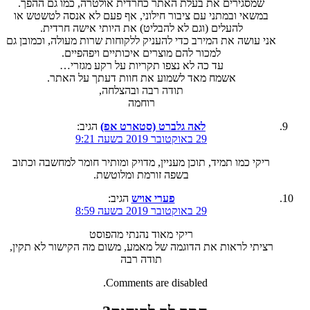
שמסגירים את בעלת האתר כחרדית אולטרה, כמו גם ההפך.
במשאי ובמתני עם ציבור חילוני, אף פעם לא אנסה לטשטש או
להעלים (וגם לא להבליט) את היותי אישה חרדית.
אני עושה את המירב כדי להעניק ללקוחות שרות מעולה, וכמובן גם
למכור להם מוצרים איכותיים ויפהפיים.
עד כה לא נצפו תקריות על רקע מגזרי…
אשמח מאד לשמוע את חוות דעתך על האתר.
תודה רבה ובהצלחה,
רוחמה
לאה גלברט (סטארט אפ)
הגיב:
29 באוקטובר 2019 בשעה 9:21
ריקי כמו תמיד, תוכן מעניין, מדויק ומותיר חומר למחשבה וכתוב
בשפה זורמת ומלוטשת.
פערי אויש
הגיב:
29 באוקטובר 2019 בשעה 8:59
ריקי מאוד נהנתי מהפוסט
רציתי לראות את הדוגמה של מאמע, משום מה הקישור לא תקין,
תודה רבה
Comments are disabled.