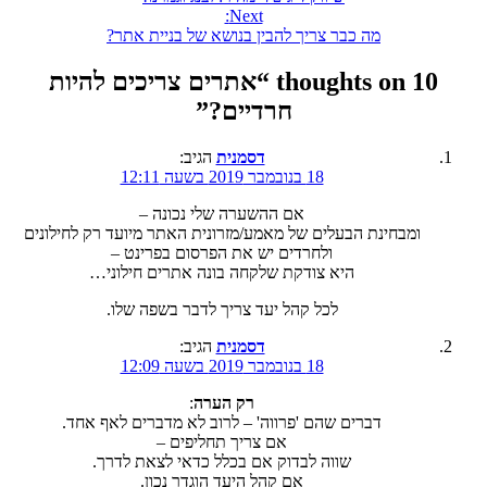
Next:
מה כבר צריך להבין בנושא של בניית אתר?
10 thoughts on “
אתרים צריכים להיות
חרדיים?
”
דסמנית
הגיב:
18 בנובמבר 2019 בשעה 12:11
אם ההשערה שלי נכונה –
ומבחינת הבעלים של מאמע/מזרונית האתר מיועד רק לחילונים
ולחרדים יש את הפרסום בפרינט –
היא צודקת שלקחה בונה אתרים חילוני…
לכל קהל יעד צריך לדבר בשפה שלו.
דסמנית
הגיב:
18 בנובמבר 2019 בשעה 12:09
רק הערה
:
דברים שהם 'פרווה' – לרוב לא מדברים לאף אחד.
אם צריך תחליפים –
שווה לבדוק אם בכלל כדאי לצאת לדרך.
אם קהל היעד הוגדר נכון.