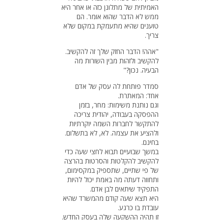
האמיתית של מתלונן כזה או אחר היא
ממש לא הדבר שהוא אומר. הם
טוענים שהיא מתעמקת במקום שלא
צריך.
"אהה! הדבר החזק שלך זה להקשיב.
להקשיב ולזהות מבין השורות מה
הבעיה. נכון?"
סמדר פותחת לה עסק של אדם
אחד: המאתרת.
וגם נותנת משימות: מחר, בזמן
ההפסקה בעבודה, יהודית צריכה
להתקשר לחברות השמה יוקרתיות
ולהציע את עצמה. לא, לא בתשלום.
בחינם.
במשך שבועיים תבוא לחצי שעה כדי
להקשיב להקלטות והסרטות בהרצה
של פי שתיים, שתספיק במקסימום,
ותחווה דעתה מה באמת יכול להיות
התפקיד שיתאים לבן אדם.
היא תצא שעה קודם מהמשרד שהיא
עובדת בו כרגע.
זו תהיה ההשקעה שלה בעסק החדש.