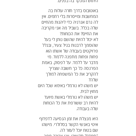
היתוש המנקר בה בפנים.
באוטובוס בדרך חזרה עולות בה
המחשבות ומייסרות בלי רחמים. אין
לה גרם אנרגיה כדי ליהנות מהחיים
שלה בכלל. בשביל מה אני מקריבה
את החיים? את הכוחות?
לא יכול להיות שהשם נותן לי בעל
שהוסמך לרבנות בגיל צעיר, ובגלל
פרויקטים בעבודה של אשתו הוא
פחות ופחות מתפנה ללמוד. מי
מדבר על ללמד. על לפסוק. באמת
הפרנסה כל כך חשובה שצריך
להקריב את כל המשפחה למולך
שלה?
יש משהו לא נורמלי באימא שכל היום
מחוץ לבית.
יש משהו לא נורמלי באשת מיועד
להיות רב ששורפת את כל הכוחות
שלה בעבודה.
היא מנצלת את זמן הנסיעה לדפדוף
איטי באנשי הקשר בסלולרי. מישהו
שם בטוח יוכל לעזור לה.
"סמדר? תקשיבי. אני צריכה ממך