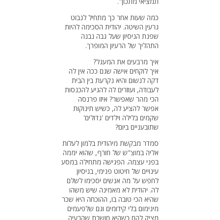
תמציאי מתכון".
כמה שעות אחר כך מתחיל לנבוט
גרעין השיטה. יהודית הסכימה להיות
שפנת הניסיון שעל גבה נבנה
התהליך של הרעיון המופרך.
איך מרבעים את המעגל?
איך לוקחים אישה שגם ככה אין לה
דקה לנשום והיא נקרעת בין הבית
לעבודה, ועוזרים לה להגיע להכנסות
הכי מהר שאפשר? איזו פרנסה
אפשר להציע לה, כשיש תינוקות
שקמים בלילה וילדים 'גדולים'
שתובעניים ביום?
סמדר מבקשת מיהודית בלמון לעלות
אליה במוצ"ש של חורף, שהוא יממה
בפני עצמה. הפגישה מתחילה במסע
עינויים של חיטוט פנימי, בניסיון
לחפש על מה אנשים יסכימו לשלם
לה. יהודית לא מאמינה שיש משהו
שהיא הכי טובה בו, ההוכחה היא שכר
מינימום בלי קידומים וגם שלפעמים
מציק להם כשהיא חושבת שהבעיה