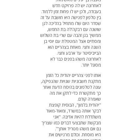
לאחרונה יש לה פרויקט חדש
בעבודה, ולכן יש לו פחות זמן ללמוד.
בין טלפון לפגישה היא חושבת על זה
שסדר היום שלו מתחיל בהליכה לגן
שושנה עם רבקה'לה בת החמש,
ממשיך בגן זהבה עם שרי בת השלוש
ומסתיים אצל המטפלת עם יוסי בן
השנה וחצי. מאחת בצהריים הוא
הבייביסיטר עד ארבע וחצי.
לאחרונה משהו בפנים כבר לא
מסוגל יותר.
אותו לפני צהריים יהודית כל הזמן
מתקנת חשבוניות שגויות שהנפיקה,
עונה לטלפונים בהיסח הדעת ואחר
כך מתקשרת כדי לתקן את מה
שאמרה קודם.
"יהודית בלמון", הבוסית קופצת
לבקר אותה במשרד, ומאוד-מאוד
משתדלת להיות אדיבה. "אני
מבקשת שתבצעי דברים כמו שצריך
גם אם משהו מטריד אותך".
היא מוסחת. וכולם מרגישים את