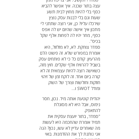
עצה בתור שכנה. איך אפשר להביא
כסף בלי להיות מחוץ לבית תשע
שעות וגם בלי לבנות עסק נוצץ
שירכלו עליו? כן, אני רוצה שתתני לי
מתכון איך אישה שהיום יש לה אפס
כסף, מחר יהיו לה לפחות אלף שקל
בכיס".
סמדר צוחקת. לא, לא מזלזול, היא
אומרת במפורש שלא. זה פשוט הלם
מהרעיון. קודם כל כי לא פותחים עסק
בשביל להרוויח אלף שקלים. חוץ מזה,
כשאישה רוצה להיות עצמאית זה לא
קורה ביום אחד. זה לוקח זמן של זיהוי
חוזקות וחולשות וצורך של השוק
ומודל SWOT ו…
יהודית קוטעת אותה מיד. נכון, חסר
נימוס, אבל היא לא מסוגלת
להתאפק.
"סמדר, בתור יועצת עסקית את
תמיד אומרת שהחכמה היא לעשות
מה שאחרים עדיין לא עשו, נכון? הנה
אני נותנת לך את ההזדמנות. בואי