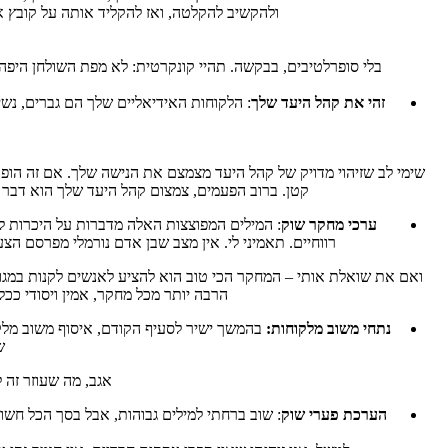
ולהקשיב להקלטה, ואז להקליד אותה על קובץ 
בלי סופרלטיבים, בבקשה. תהיי קונקרטית: לא מפת השולחן היפה
זהי את קהל היעד שלך
: הלקוחות האידיאליים שלך הם גברים, נש
שימי לב שזיהוי מדויק של קהל היעד מצמצם את הנישה שלך. אם זה הופ
קטן. ברוב הפעמים, צמצום קהל היעד שלך הוא דבר 
ערכי מחקר שוק
: המילים המפוצצות האלה מדברות על היכרות 
רווחיים. תאמיני לי. אין מצב שבן אדם נורמלי מפרסם ה
ואם את שואלת אותי – המחקר הכי טוב הוא להציע לאנשים לקנות במגוון צ
הרבה יותר מכל מחקר, אמין ויסודי ככ
נתחי משוב מלקוחות:
בהמשך ישיר לסעיף הקודם, איסוף משוב מלקוח
ש
אגב, מה שעוזר זה 
הערכת פערי שוק
: שוב ברחתי למילים גבוהות, אבל בסך הכל חשו