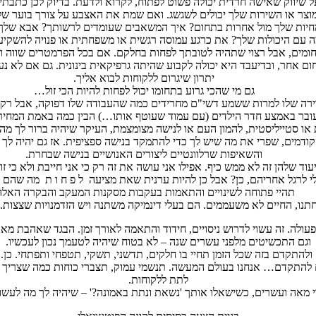
 על שיווק שאישה חרדית יכולה פשוט לפתוח, לקרוא ולדעת. בדיוק לכן כתב
המוצר או השירות שלך יכולים לשגשג. ואם שמת את האצבע על צורך בוער של
מחיות שלך מול אחרות בתחום? איך המשאבים שעומדים לרשותך? אבא שלך 
מה עם היכולות שלך? את כרגע עמוסה רגשית או משפחתית או פנויה להשקי
ומים, אבל רצוי שתהיה לטובתך לפחות בחלקם. אם בכל הפרמטרים שווה ו
ם אחר, ובדיעבד היא יכולה לקבוע שהיתה גרפיקאית בינונית. גם אם לא נ
יתרון שיגרום ללקוחות לבוא אליך.
גם מי שהכי גרוע בתחומו יכול לפחות להיות הכי זול…
הדירה שלו למרות ששמע דשי"ם מחרידים כמה שהעבודה שלו דפוקה, אבל רק
עובר באמצע חדר הילדים (עם עמוד שעוטף אותו…) הבין כמה באמת המחיר ה
ת או סטייליסטית, להמון העם או לנישה מצומצמת, העיקר שיהיה ברור לך מ
דמים, שפרי את מה שיש לך כדי להתמקד בנישה ספציפית. אז גם יהיה לך ה
והשאיפות שרלוונטיים ליצורים האנושיים בנישה שבחרת.
עוד שלהן זה לא ממש כיף. אפילו אני עושה את זה רק כי אני חייבת ולא כי 
רגל אחריהם, כן? אבל כן להיות ערנית שאת מציעה ל פ ח ו ת מה שהם מציע
תהיי פתוחה לשינויים והתאמות בעקבות מסקנות המעקב והבקרה האלה
נו, החיים לא משעממים. הם בעלי דינמיקה משתנה ויש הזדמנויות שצצות. 
עולה. זה עשוי לדרוש ניסויים, חידוד והתאמה לאורך זמן. הבגד שאהבת מאו
וגם התכשיטים מלפני עשרים שנה – לא בטוח שיהיה לטעמך נכון לעכשיו.
ח ולהתקדם בזה שכל הזמן תחיי בו חלקים, תדשני, תשקי, תטפחי ותפתחי. כן
תם להתקדם… אנחנו בעולם המעשה. תנשמי עמוק, תצברי כוחות כמה שצריך 
לתת ללקוחות.
 מאה ועשרים, כשישאלו אותך 'נשאת ונתת באמונה?' – שיהיה לך מה לעשות