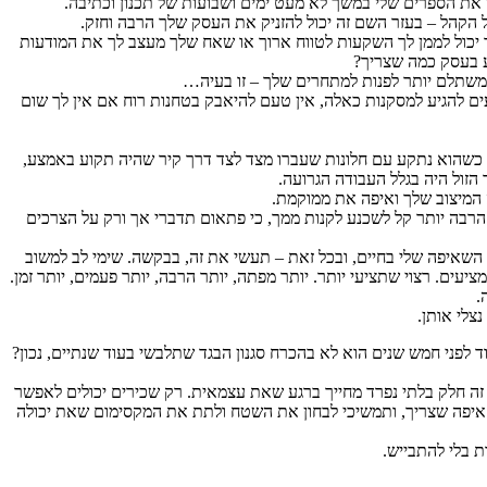
תי את הספרים שלי במשך לא מעט ימים ושבועות של תכנון וכתיבה.
 הקהל – בעזר השם זה יכול להזניק את העסק שלך הרבה וחזק.
יכול לממן לך השקעות לטווח ארוך או שאח שלך מעצב לך את המודעות
ע בעסק כמה שצריך?
משתלם יותר לפנות למתחרים שלך – זו בעיה…
עים להגיע למסקנות כאלה, אין טעם להיאבק בטחנות רוח אם אין לך שום
 כשהוא נתקע עם חלונות שעברו מצד לצד דרך קיר שהיה תקוע באמצע,
זול היה בגלל העבודה הגרועה.
ה המיצוב שלך ואיפה את ממוקמת.
רבה יותר קל לשכנע לקנות ממך, כי פתאום תדברי אך ורק על הצרכים
זו השאיפה שלי בחיים, ובכל זאת – תעשי את זה, בבקשה. שימי לב למשוב
ים. רצוי שתציעי יותר. יותר מפתה, יותר הרבה, יותר פעמים, יותר זמן.
.
נצלי אותן.
ד לפני חמש שנים הוא לא בהכרח סגנון הבגד שתלבשי בעוד שנתיים, נכון?
. זה חלק בלתי נפרד מחייך ברגע שאת עצמאית. רק שכירים יכולים לאפשר
איפה שצריך, ותמשיכי לבחון את השטח ולתת את המקסימום שאת יכולה
 בלי להתבייש.