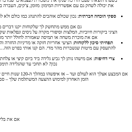
בשעתו הוצאתי פעם הדרכה שנקראת 'משכורת לעצמאים' שמדברת בד
את יכולה לשחק גם עם אפשרויות המימון: מזומן, צ'קים, העברה 
ספקי הוכחה חברתית
: נכון שכולם אוהבים להתנהג כמו כולם ולא 
גם אם ממש מתחשק לך שלקוחות יקנו דברים מס
הציגי ביקורות חיוביות, המלצות וסיפורי מקרה על ניסים ונפלאות
אם את מוכרת משחה או תמיסה שאמורה לחולל יותר מדי 
תפחיתי סיכון ללקוחות
להתעסק עם מיטות שנשברות מהר מדי. הם קנו אותי בפרט הזה… כש
צרי דחיפות
: אם מישהו נותן לך גביע גלידה ביד ביום קיצי או צ
נכון? לא תחכי עד שהגלידה תימס
אם המבצע אצלך ה
הזמן האחרון למימוש ההצעה המשתלמת שלך – סביר
אם את בליג