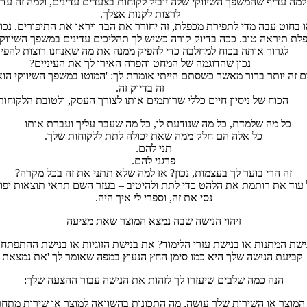
למה עדיף שהמשפך השיווקי שלה יוביל לקוחות בצעדים עדינים, ולמה זה עד
לרצות לקנות אצלך.
בחוט עבה מדי לתפירת מכפלת, זה יחורר את הבד ויראו את התיפורים. נ
 תיראה טוב. ככה בדיוק קורה כשיש לך תהליכים עדינים במשפך השיווקי,
לגרור אותה בכוח למחלבה כדי להפיק ממנה את מה שאנחנו רוצות להפיק
נכון שהדוגמה של המחט והפרה האירו לך את העיניים?
ם זה יותר ברור מאשר כשסתם הייתי אומרת לך: 'המוטו במשפך השיווקי הו
זה בדיוק זה.
הכוח של ניסיון חיים כללי שרותמים אותו לצורך העסק, ולטובת הלקוחות
כל מה שלמדת, כל מה שנודעת לו, כל מה שעבר עליך ועברת אותו –
כל אלה הם חלק ממה שאת יכולה לתת ללקוחות שלך.
תני להם.
פרגני להם.
זה הרי בוער לך בעצמות, נכון? אז למה שלא תתני את זה בכל מקרה?
 עוד את רותמת את הלהט כדי לתת ולהיטיב – בעזר השם תראי תוצאות יפו
נסי את זה, וספרי לי איך היה.
זיהוי הנישה שבה נמצא המוצר שאת מציעה
ישת המתנות או בנישת עזרי הלימוד? את בנישת הזוגיות או בנישת ההתפתח
קביעת הנישה שלך היא כמו סימן החץ הנעוץ במפה שאומר לך 'את נמצאת כ
הנה כמה שלבים שיעזרו לך לזהות את הנישה עבור ההצעה שלך:
 המוצר או השירות שלך עושה, מה התכונות בהשוואה למוצר או שירות מתחרה