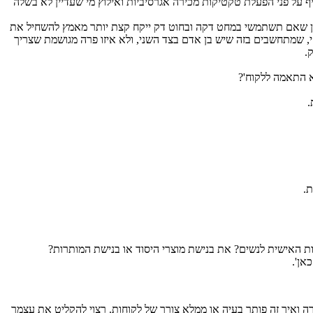
יף על פני הפעלת טקטיקות מכירה אגרסיביות ואילוץ מי שעדיין לא בשלה
כון שאם תשתמשי במחט דקה ובחוט דק ייקח קצת יותר מאמץ להשחיל את
 שמתחשבים בזה שיש בן אדם בצד השני, ולא איזו פרה מגושמת שצריך
.
א התאמה ללקוח'?
.
ת.
ות האישית לנשים? את בנישת מוצרי היסוד או בנישת המותרות?
אן'.
 ואיך זה פותר בעיה או ממלא צורך של לקוחות. רצוי להקליט את עצמך