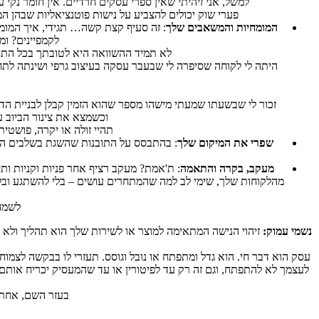
למשל, אני זיהיתי שאין ספרי עסקים חרדיים. אין חומר נקי
פערי שוק יכולים להצביע על נישות פוטנציאליות שבהן 
המומחיות והמשאבים שלך
: זה סעיף קצת קשה… תגידי, איך המו
לקמפיינים? ו
לא תמיד ההשוואה היא לטובתך בכל התח
היתה לי לקוחה שסיפרה לי שבעבר עסקה בעיצוב גרפי ושינתה לתחו
זכור לי שבשעתו שמעתי מישהו מספר שהוא הזמין קבלן לבניית 
וכשמצא את צינור הביוב 
תהיי זולה או יקרה, פושטי
שפרי את המיקום שלך
: בהתבסס על התובנות שהשגת בשלבים הקו
מעקב, בקרה והתאמה
: ת'אמת? מעקב רציף אחר פניות וקניות ותי
מהלקוחות שלך, שימי לב למה שהמתחרים עושים – בלי להשתגע ובלי ל
לשמחת
נשמי עמוק:
זיהוי הנישה המתאימה למוצר או לשירות שלך הוא תהליך ולא פ
עסק הוא דבר חי. הוא גדל ומתפתח או נובל וגוסס. תעזרי לו בבקשה לצמו
לעצמך לא להתפתח, וגם זה רק עד לפיטורין או עד שהמעסיק יכריח או
בעזר השם, אחרי