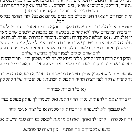
יוק על זה: תאפשרי תשלומים ללקוחות, ותדעי מראש כמה כסף נכנס בחו
בנקאית, דיירקט, כרטיסי אשראי, ביט, דולרים… כל עוד שאין לך התנגדות 
פשוט בגלל ההתעסקות הקלה יותר איתם).
להיות המוזרים ויוצאי הדופן שכולם מסובבים עליהם אצבע? יופי, תזרמי בבק
חבל.
וימים, אבל הלקוחות מתעקשים לקנות דווקא דברים אחרים, והם מתלהבים 
 שקרו בזכות המוצרים שלך (לא להגזים, בבקשה. גם באבות שרלטנים שהם מאח
נפלאות…) או המלצות מלקוחות מרוצים. הוכחה חברתית עוזרת לבנות אמון
יש לך אחריות מסוג כלשהו והלקוח יודע שלא נורא אם המוצר יהיה דפוק, 
להם שהם יכולים לסמוך עליך ברכישה שלהם.
לחת מרק חמה ביום חורפי קפוא, פלוס כיסא לשבת לצד שולחן נקי – סביר ל
 או עד שהמרק יתקרר. יש דברים שאם את מציעה אותם באופן כללי, בלי הג
וא לעולם ועד – אז איפשהו במהלך ה-120 שנות חיים שהשם ייתן לי – אקפוץ אלייך ואשמח לממש אותו. 
 להניח שדקה לפני חצות תהיה התנפלות המונית (ועל הנטייה של הקהל לקנ
(c) כל הזכויות שמורות
די ברור שאסור להעתיק, נכון? תהיי הוגנת ואל תשמרי לך עותק מצולם בצד.
לא לעצמך ולא למשפחה או חברות או שכנות או כל יצור אנושי אחר.
ת האלופות – קראי להנאתך, ואת גם מוזמנת לשאול בפורום לגבי היישום א
ברגע שמפסיקים את המינוי – אין רשות להשתמש.