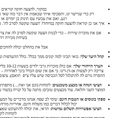
במקור, להצעה חזקה קוראים '
רק כדי שניישר קו, ותסכימי איתי שבאמת אין דבר כזה שאי אפשר 
רגע, ואם את עכשיו עם תינוק בן יומיים
איך אני כן קוראת להצעה חזקה במיוחד? 'הצעה שקשה לסרב לה'. כ
אם את מוכרת שירות – כדי לבנות הצעה שקשה לסרב לה את צריכה
בשיחת מכירה רהו
אבל את בהחלט יכולה להחכים 
קהל היעד שלך
: בואי תביני למה קונים ממך בכלל. כולל ההעדפות
הערך הייחודי שלך
: אם 
צריכה רק לעשות אן-דן-דינו. כי אם אין שום הבדל בינך לאחרות – 
ההסרה גורם לה להתגלגל לסל הכביסה שיש עליו צ'יפ תואם), עיצובי
הציעי הנחה או מבצע משכנעים
: לקוחות (וגם אני ואת…) מתפתים
ספקי בונוסים או הטבות חינם
: שימי לב שפה אנחנו מדברים על המע
יכול לכלול דברים כמו משלוח חינם, אחריות מור
הציעי אפשרויות תשלום גמישות
לקוחות לקנ