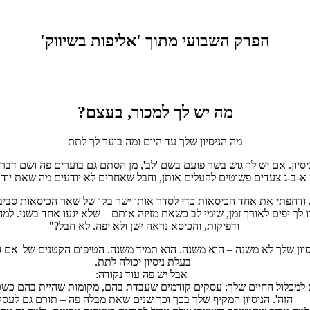
הפרק השבועי מתוך 'אליפות בשיווק'
מה יש לך למכור, בעצם?
מה הניסיון שלך עד היום ומה בוער לך לתת
יון. אם יש לך גוש בשר פועם בשם 'לב', מן הסתם גם בוערים פה ושם דברי
 א-ב-ג צעדים פשוטים להעלים אותן, וחבל שאחרים לא יודעים מה שאת יודע
, ודחפתי את אחד הכיסאות כדי לסדר אותו ישר בקו של שאר הכיסאות סביב
לך יפים לאורך זמן, שימי לב כשאת מזיזה אותם – שלא יגעו אחד בשני. 
ודפיקות, והכיסא נראה ישן ולא יפה. לא חבל?"
בעלת ניסיון יכולה לתת.
אבל יש פה עוד נקודה:
ם למכלול החיים שלך: עסקים קודמים שעבדת בהם, מקומות שהיית בהם כשכי
הזה'. הניסיון המקיף שלך בכך וכך שנים שאת מבלה פה – תורם גם לעס