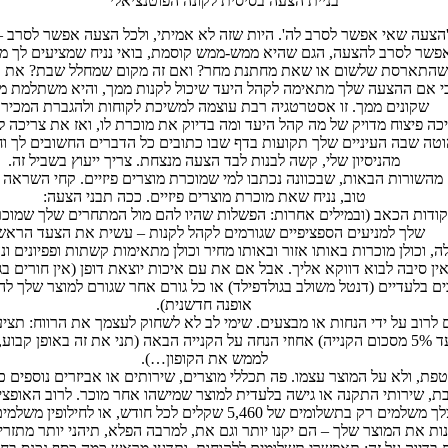
בניית הצעה בסיסית לקונה הפוטנציאלי
הצעה שאי אפשר לסרב לה'. היות שזה לא אמיתי, ולכל הצעה אפשר לסרב –
לסרב להצעה, הגם שהיא ממש-ממש קוסמת, בואי נניח שמציעים לך מיליון שקלים אם 
 או שהתארסת שלשום או שאת מחתנת מחר? ואם זה מקום שמחלל שבת? את 
י אם ההצעה שלך מתאימה לקהל היעד שיכול לקנות ממך, והיא משתלמת מאוד
שקונים ממך. זו אסטרטגיה רבת עוצמה למשיכת לקוחות ולהגברת המכירו
 פיצוח מדויק של מה קהל היעד ומה בדיוק את מוכרת לו, ואז את צריכה 
טה שבה העיניים שלך תקועות בדף שבו כתובים כל הדברים החשובים לך וח
מהניסיון שלי, קשה לבנות לבד הצעה מנצחת. צריך ייעוץ בשביל זה.
מהשורות הבאות, שבכוונה נכתבו למי שמוכרת מוצרים פיזיים. קחי השרא
טוב, נניח שאת מוכרת מוצרים פיזיים. ככה תבני הצעה:
 ונקודות הכאב (ובמילים אחרות: הפשלות שהיו להם מול המתחרים שלך שמוכ
שלך למניעים הספציפיים שגורמים לקהל לקנות – עשית את הצעד הראשו
כולן מוכרות גרבי ילדים בשעות 10-12 בלילה, וכולן מוכרות באותו אזור ובאותו מחיר וכולן מתאימ
אין סיבה לבוא דווקא אליך. אבל אם את עם איכות יוצאת דופן (אין חורים 
ם בלעדיים (דנטל משולב בגולדפילד) או כל גורם אחר שגורם למוצר שלך לה
אופנה חדשנית).
 לרוב על ידי הנחות או מבצעים. שימי לב לא לשחוק לעצמך את הרווח: תצי
המוצר השני והלאה. עוד מבצעים טובים: מתנה על כל קנייה (בשווי עד 5% מסכום הקנייה) אחוזי הנחה על 
לממש את הקופון…).
טפת, ולא על המוצר עצמו. פה תכללי מוצרים, שירותים או אביזרים נוספים
חבת, שירותי התקנה או גישה בלעדית למוצר שמישהו אחר מוכר. לרוב האופצ
ות את המוצר שלך – הם יקנו יותר וגם את, למרבה הפלא, תיהני יותר מתזרי