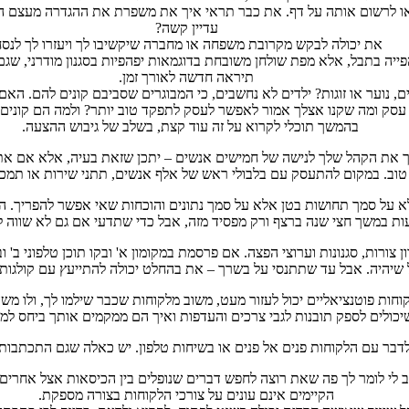
או לרשום אותה על דף. את כבר תראי איך את משפרת את ההגדרה מעצם המ
עדיין קשה?
את יכולה לבקש מקרובת משפחה או מחברה שיקשיבו לך ויעזרו לך לנסח
פייה בתבל, אלא מפת שולחן משובחת בדוגמאות יפהפיות בסגנון מודרני, ש
תיראה חדשה לאורך זמן.
ים, נוער או זוגות? ילדים לא נחשבים, כי המבוגרים שסביבם קונים להם. 
עסק ומה שקנו אצלך אמור לאפשר לעסק לתפקד טוב יותר? ולמה הם קונים
בהמשך תוכלי לקרוא על זה עוד קצת, בשלב של גיבוש ההצעה.
ך את הקהל שלך לנישה של חמישים אנשים – יתכן שזאת בעיה, אלא אם את מ
טוב. במקום להתעסק עם בלבולי ראש של אלף אנשים, תתני שירות או תמכ
לא על סמך תחושות בטן אלא על סמך נתונים והוכחות שאי אפשר להפריך. 
צעות במשך חצי שנה ברצף ורק מפסיד מזה, אבל כדי שתדעי אם גם לא שווה ל
ורות, סגנונות וערוצי הפצה. אם פרסמת במקומון א' ובקו תוכן טלפוני ב' וב
ל שיהיה. אבל עד שתתנסי על בשרך – את בהחלט יכולה להתייעץ עם קולגו
ות פוטנציאליים יכול לעזור מעט, משוב מלקוחות שכבר שילמו לך, ולו משהו
יכולים לספק תובנות לגבי צרכים והעדפות ואיך הם ממקמים אותך ביחס למ
לדבר עם הלקוחות פנים אל פנים או בשיחות טלפון. יש כאלה שגם התכתבות 
ב לי לומר לך פה שאת רוצה לחפש דברים שנופלים בין הכיסאות אצל אחרים,
הקיימים אינם עונים על צורכי הלקוחות בצורה מספקת.