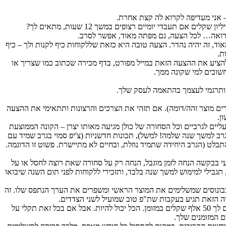
 אני מעדיפה לקרוא לה קצת אחרת.
תעבדי יומיים רצופים במשך 12 שעות, מתאים לך?
רואה… לכל הצעה, גם מפתה מאוד, אפשר לסרב.
, זה יהיה נהדר. הצעה טובה היא כזאת שללקוחות כיף לקנות ולך – כיף
ת.
להציע את ההצעה הזאת במייל מפורט, בדף מכירה שכתוב כמו שצריך או
שובים למי שקונה ממך.
ה ותרגמי לעצמך בהתאמה לעסק שלך.
רים מוצר זהה/דומה). אם תזהי את הצרכים והרצונות ותתאימי את ההצעה
ן.
ות קשתות ופפיונים ונעליים לגרביים וכל הסחורה של כולן מגיעה מאותו יצרן – הקונה הממוצעת
בגרב למשך שנה שלמה! למשל), תכונות חדשניות (צ'יפ סמוי בגרב שמיד עם
תבלט (הגרב היחידה שתמיד נוזלת, ובחיים לא מתיישרת. פשוט זו הדוגמה.
עי בבקשה הנחה לזמן מוגבל, הנחה רק על סחורה שאת רוצה לחסל או על
הקנייה הבאה (תני את זה באופן קבוע, תגבילי למימוש למשך שנה בלבד, ותזכירי ללקוחות לפני תום השנה שיבואו
 כבונוסים שמשלימים את המוצר הראשי ומשפרים את הערך הנתפס שלו. זה
יה הזאת תגיע בעקבות שת"פ טוב שמועיל לשני הצדדים.
: תראי, את יכולה להתעקש שאצלך משלמים רק בתשלומים של 5,460 שקלים לכל חודש, או לחילופין משלמים לך 50 אלף שקלים במזומן. הכל יכול להיות. אבל אם בכל זאת תקלי על
ם המזומנים שלך.