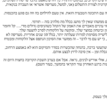
דשים הקרובים, במקום להתחיל כל חודש מאפס. מלבד פריסה לתשלומים,
עקרונית לצורת התשלום (אני, למשל, מעדיפה אשראי או העברה בנקאית,
שה עם התכונה הטבעית הזאת. אין טעם להילחם בה וזה גם פוגע בהכנסות.
ממשהו שאין לך מושג בכלל מה מלהיב בזה – תזרמי.
זי עיניים מאבדים את האמון של הקהל כשהניסים גדולים מדי…. קל וחומר
 וביטחון במוצר שלך, ומקשה על הלקוחות לסרב להצעה שלך.
: הציעי אחריות חזקה או מדיניות החזרה והחלפה המוכיחה את הביטחון שלך באיכות המוצר. אני, למשל, קניתי מיטת שלישייה מסוימת למרות שעלתה יותר, בגלל 10 שנים אחריות. מעדיפה לא
כי יש עם מי לדבר – זה ממזער את הסיכון הנתפס אצל הלקוחות ומבטיח
הניח שתעשי ברכה, בהנחה שהכשרות בסדר והמיקום הוא לא באמצע הרחוב,
בלת זמן – אין סיבה לרוץ לבצע אותם.
אולי אוריש את זה לילדים, אולי אוריש לנינים, נראה. אבל אם בערב השבת הקרובה בחצות היום זה
ות ברגע האחרון עוד תקראי בהמשך, בעזר השם).
צלך בעסק.