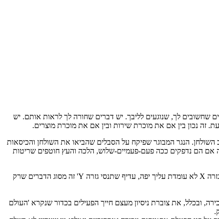
ם שחשובים לך, שנוגעים לליבך. יש דברים שחורה לך לראות אותם. יש
ת. זה נכון בין אם את מוכרת שירות ובין אם את מוכרת מוצרים.
 השולחן. הנגר המבוגר שפיקח על הסבלים שהביאו את השולחן והכיסאות
למה אם הם נדפקים ככה פעם-פעמיים-שלוש, הלכה והעץ חוטפים שריטות
זאת אומרת, שגם אם לכאורה את מוכרת מוצר פשוט, וכאילו הניסיון שלך לא משנה – הוא משנה. הוא תמיד משנה. הטיפים הקטנים של 'אם גזרה X לא עומדת עליך יפה, עדיף שתנסי גזרה Y' זה מסוג הדברים שרק
רה, ובכלל, את צוברת ניסיון מעצם חייך הפעילים בכדור שנקרא 'העולם
ק.