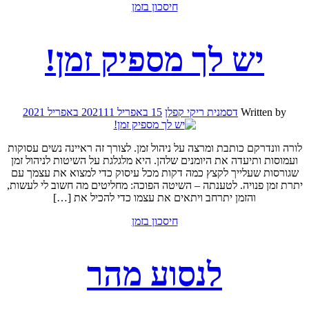
חיסכון בזמן
יש לך מספיק זמן!
Written by
דסמנית ריקי קפלן
15 באפריל 2021
11 באפריל 2021
לורה וונדרקם כותבת ומרצה על ניהול זמן. לצורך זה ראיינה נשים עסוקות
ועמוסות ותיעדה את היומנים שלהן. היא מלגלגת על השיטות לניהול זמן
שגורסות שעלייך לקצץ כמה דקות מכל עיסוק כדי למצוא את עצמך עם
יתרת זמן פנויה. לטענתה – השיטה הפוכה: מחליטים מה חשוב לי לעשות,
והזמן יתרחב ויתאים את עצמו כדי להכיל את […]
חיסכון בזמן
לנסוע מהר