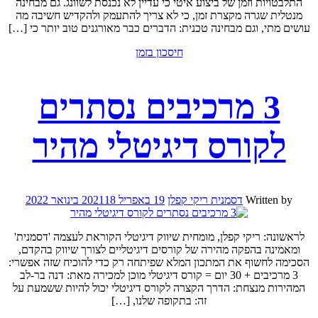
התלבטויות וזמן של ביצוע איטי כי עדיין לא נכנסת לשוונג. גם מבחינה
מנטלית שגרה מקצרת זמן, כי לא צריך להתעמק ולהקדיש חשיבה מה
עושים מתי, וגם מבחינה טכנית: הדברים כבר מאורגנים טוב יותר כי […]
חיסכון בזמן
3 מרכיבים נסתרים
לקורס דיגיטלי מהיר
Written by
דסמנית ריקי קפלן
19 באפריל 2021
18 בינואר 2022
לראשונה: ריקי קפלן, מומחית שיווק דיגיטלי הקוראת לעצמה 'דסמנית'
ומאמינה בהפקה מהירה של קורסים דיגיטליים לצורך שיווק בהקדם,
הסכימה לחשוף את המתכון המלא שפיתחה רק כדי להוכיח שזה אפשרי:
3 מרכיבים + 30 יום = קורס דיגיטלי מוכן למכירה מאת: דנה בר-לב
המהירות מנצחת: הדרך הקצרה לקורס דיגיטלי יכול להיות ששמעת על
זה: בתקופה שלנו, […]