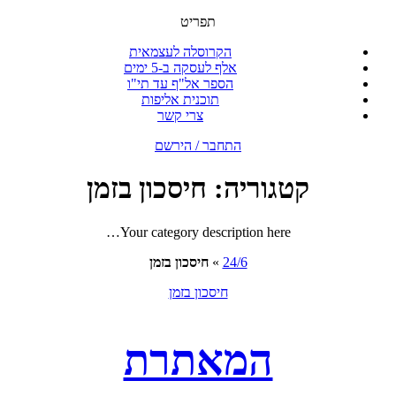
תפריט
הקרוסלה לעצמאית
אלף לעסקה ב-5 ימים
הספר אל"ף עד תי"ו
תוכנית אליפות
צרי קשר
התחבר / הירשם
קטגוריה:
חיסכון בזמן
Your category description here…
24/6
»
חיסכון בזמן
חיסכון בזמן
המאתרת