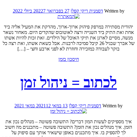
Written by
דסמנית ריקי קפלן
27 בפברואר 2022
7 ביולי 2022
יהודית מסתירה במרפק פיהוק ארוך-ארוך, מהדקת את המעיל אליה ביד
אחת ואת התיק ביד השנייה ורצה לאוטובוס שהקדים היום. מאחור נשאר
מנשה, מסיים לארגן את תיקי האוכל של הילדים. זאת זכות להיות אשתו
של אברך שבגיל 26 קיבל סמיכה לרבנות. אבל כשאת אשתו, ואת רצה כל
בוקר לעבודה כמזכירה וחוזרת לא לפני ארבע וחצי – […]
חיסכון בזמן
לכתוב = ניהול זמן
Written by
דסמנית ריקי קפלן
13 במאי 2021
12 במאי 2021
איך מספיקים לעשות המון דברים? התשובה פשוטה – מנהלים נכון את
הזמן. איך מנהלים נכון את הזמן? התשובה פשוטה – מתכננים מה חשוב
לך להספיק בו. איך מתכננים באופן שישאיר אותך עם סיפוק על