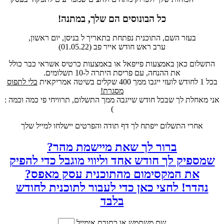
כל הבונוסים הם שלך, במתנה!
בעזר השם, התוכנית נפתחת בתאריך ל בניסן, יום ראשון,
ערב ראש חודש אייר פב (01.05.22)
התשלום כאן באמצעות פייפאל או באמצעות כרטיס אשראי כבר כולל
את ההנחה, עם פריסת היתרה ל-10 תשלומים.
בכל 1 לחודש לועזי ייגבו ממך 400 שקלים בשיטה אמריקאית
בלי לתפוס
מסגרת!
אני מאחלת לך שבכל חודש שייגבה ממך התשלום, תרוויחי פי כמה וכמה :
)
אחרי התשלום ייפתח לך דף תודה והפרטים יישלחו למייל שלך
ברור לך שאת מיישמת מהר?
שמספיק לך חודש אחד וליווי מוגבל כדי להפיק
את המקסימום מהתוכנית עסק מאפס?
נהדר! לחצי כאן כדי לעבור לתוכנית לחודש
בלבד
שם משתמש או כתובת אימייל