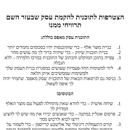
הצטרפות לתוכנית להקמת עסק שבעזר השם
תרוויחי ממנו
התוכנית עסק מאפס כוללת:
בניית מוצר אלף – כדי שההכנסות יהיו בסכומים נחמדים יותר
בניית תוכנית שיווק – כדי שיהיה ברור לך מה עושים מחר
צפייה בתוכן המוקלט והכתוב של התוכנית במרכז הלמידה – ללא
הגבלה
ליווי למשימות החד-פעמיות שעושים במסגרת בניית העסק שלך
ולמשימות שממשיכים איתן הלאה
כניסה גם לגרסאות הבאות של התוכנית 'עסק מאפס'. שתמיד יהיה
לך איפה לשאול.
הבונוסים!
שיחה אישית – כדי לוודא שאת מתחילה לפעול עם מוצר האלף
המדויק לך
פרסום אונליין במתנה – כדי שאנשים יכירו את מה שיש לך להציע
וירצו לבוא ולרכוש ממך
קורס התעמלות דיגיטלי של אלישבע קרייסמן – כדי לשמור על
הכוחות שלך ולפרוק מתחים ולחצים שמפריעים לתפקוד בעסק