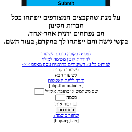
על מנת שהקבצים המצורפים ייפתחו בכל
חברות הסינון
הם נפתחים ידנית אחד-אחד.
בקשי גישה והם ייפתחו לך בהקדם, בעזר השם.
לצפייה בקובץ סיכום השיעור
להורדת קובץ משימה למילוי
לפירוט כל 20 השיעורים בתוכנית עסק מאפס >>>
לשיעור הקודם
לשיעור הבא
חזרה לליגת האלופות
[bbp-forum-index]
שם משתמש או כתובת אימייל
ססמה
זכור אותי
התחברות
שחזור סיסמה?
[bbp-register]