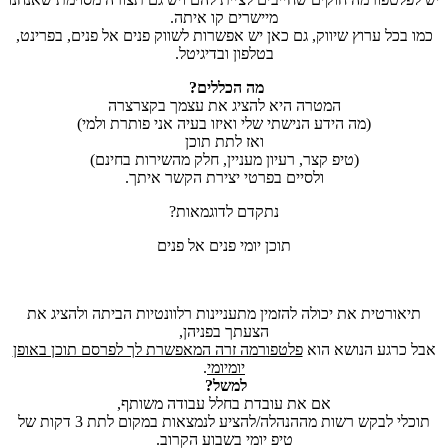
מיישרים קו איתה.
כמו בכל ערוץ שיווק, גם כאן יש אפשרות לשווק פנים אל פנים, בפרינט,
בטלפון ובדיגיטל.
מה הכללים?
המטרה היא להציג את עצמך בקצרצרה
(מה הידע הנישתי שלי ואיזו בעיה אני פותרת ולמי)
ואז לתת תוכן
(טיפ קצר, רעיון מעניין, חלק מהשירות בחינם)
ולסיים בפרטי יצירת הקשר איתך.
נתקדם לדוגמאות?
תוכן יומי פנים אל פנים
תיאורטית את יכולה להזמין מתעניינות רלוונטיות הביתה ולהציג את
הצעתך בפניהן,
אבל כרגע הנושא הוא
פלטפורמה זרה המאפשרת לך לפרסם תוכן באופן
יומיומי
.
למשל?
אם את עובדת בחלל עבודה משותף,
תוכלי לבקש רשות מההנהלה/להציע לנמצאות במקום לתת 3 דקות של
טיפ יומי בשבוע הקרוב.