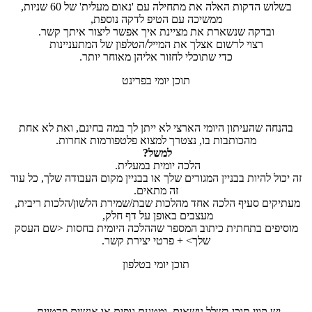
בשלוש הדקות האלה את מתחילה עם 'נאום מעלית' של 60 שניות,
ממשיכה עם הטיפ לדקה נוספת,
ובדקה שנשארת את מציינת איך אפשר ליצור איתך קשר.
רצוי לרשום אצלך את המייל/הטלפון של המתעניינות
כדי שתוכלי לחזור אליהן מאוחר יותר.
תוכן יומי בפרינט
בהנחה שהעיתון היומי הארצי לא ייתן לך במה בחינם, ואת לא אחת
מהכותבות בו, נצטרך למצוא פלטפורמות אחרות.
למשל?
הלכה יומית במעלית.
זה יכול להיות בבניין המגורים שלך או בבניין מקום העבודה שלך, כל עוד
זה מתאים.
מעתיקים סעיף הלכה אחד מהלכות שבת/שמירת הלשון/הלכות ריבית,
מעצבים באופן על דף חלק,
מוסיפים בתחתית כיתוב המספר שההלכה היומית בחסות <שם העסק
שלך> + פרטי יצירת קשר.
תוכן יומי בטלפון
יש קווי תוכן בשלל נושאים, ומטעם גופים או אנשים פרטיים.