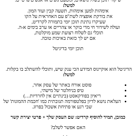
למשל:
אימהות למען אימהות, תשעה קבין ועוד המון.
את בודקת אופציה לשת"פ עם האחראית על הקו
שעיקרו נתינת תוכן יומי בתמורה לקרדיט,
ועולה לשידור חי מדי בוקר או צהריים או ערב בימים א-ה.
תוכלי גם לשלוח רצועת שמע מוקלטת,
אם יש לך כזאת באיכות טובה.
תוכן יומי בדיגיטל
הדיגיטל הוא אוקיינוס המידע הכי ענק שיש, ותוכלי להשתלב בו בקלות.
למשל:
פוסט אורח באתר של עסק אחר,
טיפ בניוזלטר של מישהי,
ריאיון בפודקאסט (בינתיים אין לחרדיות…)
העלאת נושא לדיון בפלטפורמה תגובתית כמו 'חכמת ההמונות' של
שבי רגע או פתיחת אשכול בפרוג.
כמובן, תמיד להוסיף קרדיט: שם העסק שלך + פרטי יצירת קשר
האם אפשר לשלב?