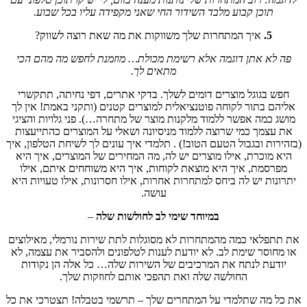
תוכן קבוע מלבד השידור החי שאני מקפידה עליו בכל שבוע.
5.
איך המתחרות שלך משווקות את מה שאת רוצה לשווק?
פה לא אתן דוגמה אלא רשימת מכולת… מוזמנת לחפש מה מהם הכי
מתאים לך.
חפש בגוגל מוצרים דומים לשלך. בדקי אתרים, דפי נחיתה, תתקשרי
אליהם בתור לקוחה פוטנציאלית למוצרים קטנים (ותקני באמת! אין לך
מושג כמה אפשר ללמוד מלקנות מוצר של מתחרה…). פני גלויות והציגי
את עצמך כמי שרוצה ללמוד מניסיונה ושאלי על המוצרים כהתייעצות
(בזהירות ובגבול הטעם הטוב!) . תלמדי איך עונים לך לשיחת הטלפון, איך
היא מוכרת, אילו מוצרים יש לה, מה המחירים של המוצרים, איך היא
מפרסמת, איך היא מוצאת לקוחות, איך היא משוחחים איתם, אילו
יתרונות יש לה ביחס למתחרות אחרות, אילו חסרונות, אילו טעויות היא
עושה.
במיוחד שימי לב לחולשות שלה
–
את תתפלאי כמה מהמתחרות לא מסוגלות לתת שירות נורמלי, מאילוצים
או מחוסר שימת לב. לא יודעת לענות לטלפונים ולהסביר את עצמה, לא
יודעת לנתח את המרכיבים של השירות שלה… כל אלה הן נקודות
החולשה שלה ואת תהפכי אותם לחוזקות שלך.
את כל מה שתלמדי על המתחרים שלך – תרשמי בטבלה! תצטרכי את כל