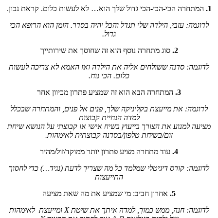
1.
המתחרה הכי-הכי-הכי גדול שלך הוא… לא לעשות כלום. קראת נכון.
לדוגמה: עזבי, הילדה שלי תגדל והכל יהיה בסדר. הזמן הוא הרופא הכי
גדול.
2.
סוג מתחרה נוסף הוא זה שחוסך את שירותייך
לדוגמה: סדנה ששולחים אליה את הילדה ואז האמא לא צריכה לעשות
כלום. הכי נוח.
3.
המתחרה הבא הוא זה שמציע פתרון מכיוון אחר
לדוגמה: את מייעצת בקליניקה שלך, פנים אל פנים, והמתחרה שבכלל
למדה הנחיית קבוצות
מציעה למנוע את הצורך בייעוץ בשיח אישי או קבוצתי על הנושא שיחת
זום/בשיחת טלפון/בסדנה קבוצתית לאימהות.
4.
עוד מתחרה מציע פתרון יותר ממוקד/זול/מהיר
לדוגמה: קורס דיגיטלי שמלמד כל מה שצריך לדעת (נגיד…) כדי לחסוך
התייעצות
5.
אחרון חביב: מי שמציע את מה שאת מציעה
לדוגמה: חנה, ממש כמוך, למדה איתך את שיטת X ומייעצת לאימהות