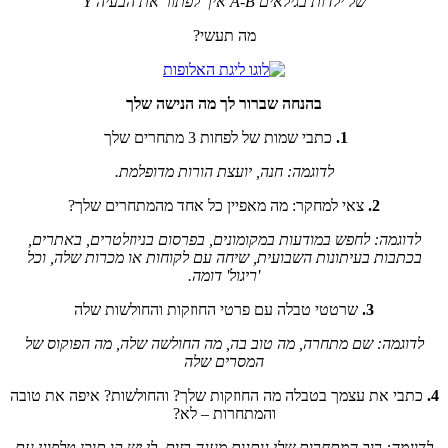
של ילדות בגילאים A-B איך לפתור את הבעיה Y
מה תעשי?
בהנחה שברור לך מה הנישה שלך
1.
כתבי שמות של לפחות 3 מתחרים שלך
לדוגמה: חנה, יועצת הורות מדופלמת.
2.
צאי למחקר: מה מאפיין כל אחד מהמתחרים שלך?
לדוגמה: לחפש במודעות במקומונים, בפרסום בניוזלטרים, באתרים,
בכתבות בעיתונות השבועית, שיחה עם לקוחות או מכרות שלה, וכל
'ריגול' דומה.
3.
שרטטי טבלה עם פרטי החוזקות והחולשות שלה
לדוגמה: שם מתחרה, מה טוב בה, מה החולשה שלה, מה הפוקוס של
המסרים שלה
4.
כתבי את עצמך בטבלה מה החוזקות שלך? והחולשות? איפה את טובה
והמתחרות – לא?
לדוגמה: רוב המתחרות שלי נותנות מענה בזום, לי יש קו תוכן טלפוני עם