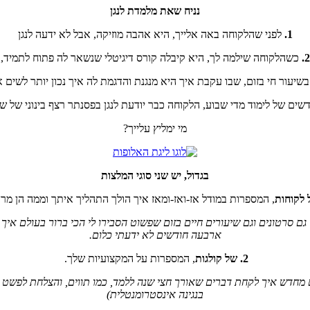
נניח שאת מלמדת לנגן
1.
לפני שהלקוחה באה אלייך, היא אהבה מוזיקה, אבל לא ידעה לנגן
2.
כשהלקוחה שילמה לך, היא קיבלה קורס דיגיטלי שנשאר לה פתוח לתמיד,
יעור חי בזום, שבו עקבת איך היא מנגנת והדגמת לה איך נכון יותר לשים
ים של לימוד מדי שבוע, הלקוחה כבר יודעת לנגן בפסנתר רצף בינוני של שי
מי ימליץ עלייך?
בגדול, יש שני סוגי המלצות
 לקוחות
, המספרות במודל אז-ואז-ומאז איך הולך התהליך איתך וממה הן מר
ם סרטונים וגם שיעורים חיים בזום שפשוט הסבירו לי הכי ברור בעולם איך ל
ארבעה חודשים לא ידעתי כלום.
2. של קולגות
, המספרות על המקצועיות שלך.
בנגינה אינסטרומנטלית)