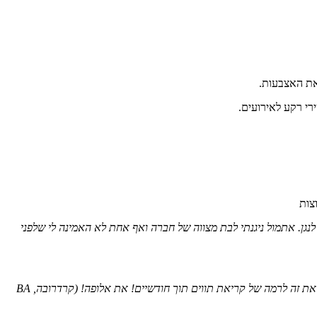
 את האצבעות.
רי רקע לאירועים.
וצות
נגן. אתמול ניגנתי לבת מצווה של חברה ואף אחת לא האמינה לי שלפני
לדוגמה: כמי שמסתכלת מהצד על העבודה שלך – אני מתפעלת בכל פעם מחדש איך לקחת דברים שאורך חצי שנה ללמד, כמו תווים, והצלחת לפשט את זה לרמה של קריאת תווים תוך חודשיים! את אלופה! (קרדרובה, BA