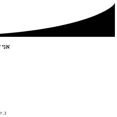
אני 
3. יש לך פורומים חסויים להתייעצות יום-יומית שרק משתתפות ליגת האלופות רואות