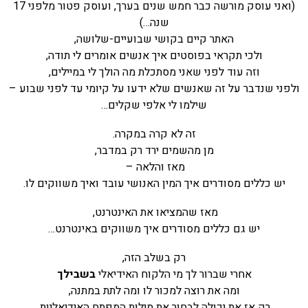
(ואני עוסק מורשה כבר חמש שנים בערך, ועוסק פטור מלפני 17
שנה…)
האתר קיים בקושי שבועיים-שלושה,
ולכי תקראי בפוסטים איך אנשים אומרים לי תודה,
וזה עוד לפני שאני מסתכלת מה הולך לי במיילים,
ולפני שנדבר על זה שאנשים שלא ידעו על קיומי עד לפני שבוע –
שילמו לי אלפי שקלים…
זה לא קרה במקרה.
מן מהשמים ירד רק במדבר,
מאז והלאה –
יש כללים מסודרים איך המין האנושי עובד ואיך משווקים לו.
מאז שהמציאו את האינטרנט,
יש גם כללים מסודרים איך משווקים באינטרנט…
רק בשלב הזה,
אחרי שברור לך מי הלקוח האידיאלי
בשבילך
ומה את רוצה למכור לו ומה לתת במתנה,
רק אז את יכולה לבחור את מילות המפתח האידיאליות.