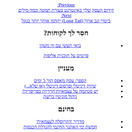
Previous:
קידום העסק שלך באינטרנט בעזרת תמונה וכמה מילים
Next:
ביטויי זנב ארוך (Long Tail) יקדמו אותך יותר בגוגל
חסר לך לקוחות?
בואי תעשי עם זה משהו
פרטים על תוכנית אליפות
מעניין
הספר: עסק מאפס תוך 5 ימים
שיווק דיגיטלי ופרסום דיגיטלי (או שלא...)
יש סטיגמה על עצמאיות חרדיות בפריפריה?
ניהול מוניטין ברשת
בחינם
מדריך 'הקרוסלה לעצמאית'
חמשת ימי האתגר החינמי להגדלת הכנסות