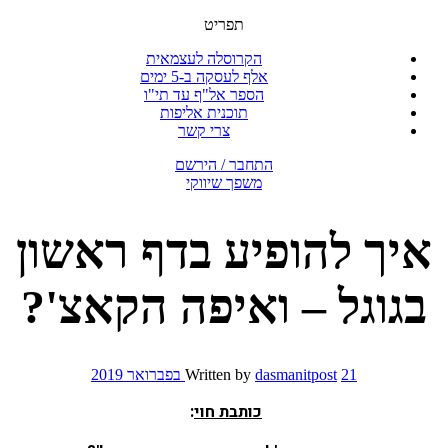
תפריט
הקרוסלה לעצמאית
אלף לעסקה ב-5 ימים
הספר אל"ף עד תי"ו
תוכנית אליפות
צרי קשר
התחבר / הירשם
משפך שיווקי
איך להופיע בדף ראשון
בגוגל – ואיפה הקאצ'?
21 בפברואר 2019
dasmanitpost
Written by
כותבת חוי
: