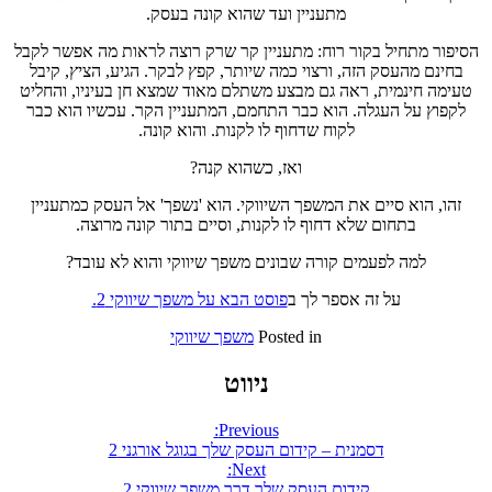
מתעניין ועד שהוא קונה בעסק.
הסיפור מתחיל בקור רוח: מתעניין קר שרק רוצה לראות מה אפשר לקבל
בחינם מהעסק הזה, ורצוי כמה שיותר, קפץ לבקר. הגיע, הציץ, קיבל
טעימה חינמית, ראה גם מבצע משתלם מאוד שמצא חן בעיניו, והחליט
לקפוץ על העגלה. הוא כבר התחמם, המתעניין הקר. עכשיו הוא כבר
לקוח שדחוף לו לקנות. והוא קונה.
ואז, כשהוא קנה?
זהו, הוא סיים את המשפך השיווקי. הוא 'נשפך' אל העסק כמתעניין
בתחום שלא דחוף לו לקנות, וסיים בתור קונה מרוצה.
למה לפעמים קורה שבונים משפך שיווקי והוא לא עובד?
על זה אספר לך ב
פוסט הבא על משפך שיווקי 2.
Posted in
משפך שיווקי
ניווט
Previous:
דסמנית – קידום העסק שלך בגוגל אורגני 2
Next:
קידום העסק שלך דרך משפך שיווקי 2