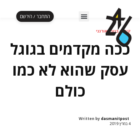
התחבר / הירשם
אלף לעסקה ב-5 ימים
קידום בגוגל אורגני
ככה מקדמים בגוגל
עסק שהוא לא כמו
כולם
Written by
dasmanitpost
4 במרץ 2019