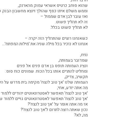
שהוא סוחב כרטיס אשראי עמוק מהארנק,
וממש משלם איתו כסף שהולך ויוצא מחשבון הבנק ש
ואז עובר לבן אדם שממול –
זה לא תהליך פשוט.
לא תהליך פשוט בכלל.
כשאנחנו רוצים שהתהליך הזה יקרה –
אנחנו לא נזכיר בכל מילה שניה את 'מילות המפתח'…
נניח,
שמדובר בעמותה,
ונציג העמותה תופס בן אדם פנים אל פנים
ומחליט להתרים אותו בכל הכוח. שמונים כוח סוס:
תקשיב, צדיק,
העמותה שלנו 'אך טוב לנצח' מקימה בית מדרש על היר
מה אתה יודע, אחי,
'אך טוב לנצח' תאפשר לאסטרונאוטים יהודים ללמוד ת
'אך טוב לנצח' תאפשר לאסטרונאוטים גויים ללמוד שב
אז מה אתה אומר על 'אך טוב לנצח'?
נכון שאתה רוצה לתרום ל'אך טוב לנצח'?
מה, לא?