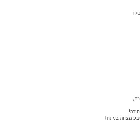
לו
ח,
ורה!
ע מצוות בני נח!