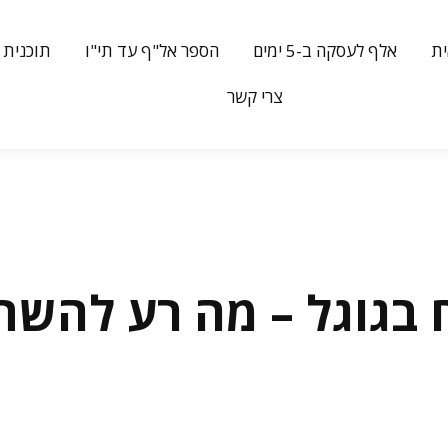
ת
אלף לעסקה ב-5 ימים
הספר אל"ף עד תי"ו
תוכנית 
צרי קשר
בגוגל – מה רע להשת