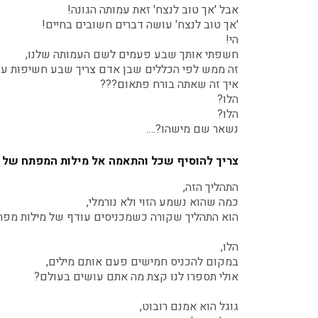
אבל 'אך טוב לנצח' זאת עמותה הגונה!
'אך טוב לנצח' עושה דברים חשובים בחיים!
הי!
חשפתי אותך שבע פעמים לשם העמותה שלנו,
זה ממש לפי הכללים שבן אדם צריך שבע חשיפות עד
איך זה שאתה בורח פתאום???
הלו?
הלו?
נשאר שם מישהו?….
צריך להוסיף שכל והתאמה אל מילות המפתח של ג
התהליך הזה,
כמה שהוא נשמע הזוי ולא נורמלי,
הוא התהליך שקורה כשמכניסים עודף של מילות מפתח
הלו,
במקום להכניס חמישים פעם אותם מילים,
אולי תספרו לנו קצת מה אתם עושים בעולם?
גוגל הוא אמנם רובוט,