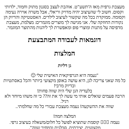
מעצבת גרפית מאז ה'תשע"ט. אוהבת לעצב בסגנון מתוק וחמוד, ילדותי
וקסום. חשוב לי שהעיצוב יהיה מדויק וריאלי, אבל משרה אוירה נעימה
וקסומה. ממוקדת בכל מה שקשור לעיצוב לילדים. האסטטיקה והדיוק הן
נקודות החוזקה שלי. אני מגישה לך מוצרים מוגמרים: מצלמת, מעצבת
מדפיסה על מתנות ומוצרי פופ ומאפשרת לך ליהנות מהתוצר המוגמר.
דוגמאות
לעבודה המתבצעת
המלצות
גן דליות
"נעמה היא הגרפיקאית האישית שלי 🙂
כל מה שאני צריכה לגן, היא עושה באופן מקצועי ביותר והכל באסתטיות
ובדיוק מרבי!
בלעדיה הגן שלי היה שווה פחות!
הרבה פעמים שואלים אותי מי עשה לך את זה?? כי זה משהו מיוחד ולא
רגיל.
שווה את ההשקעה! נעמה מעצבת עבורי כל מה שחלמתי..
המלצה חמה!
נעמה 🧚🏽‍♂️ קוסמת שתוציא לפועל כל חלום/משאלה בעיצוב גרפי.
מקצועית, יצירתית, סבלנית ובמחיר שווה".