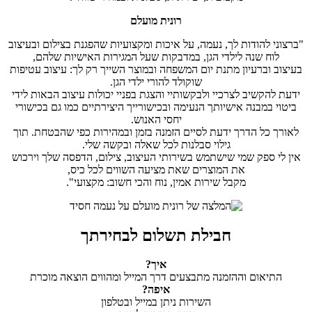
רונית מועלם
"ברצוני להודות לך, נעמה, על איכות ומקצועיות שהפגנת בצילום ובעיצוב
לוח שנה לילדי הגן, במדבקות שעל המגירות האישיות שלהם,
בעיצוב וברעיון מתנת יום המשפחה ובמוצר השייך רק לך: עיצוב עטיפות
שוקולד להורי ילדי הגן.
ידעת להקשיב לצרכיי ולבקשותיי והצגת בפניי יכולות עיצוב הבאות לידי
ביטוי במבנה אישיותך הנעימה ובכישורייך היצירתיים כמו גם בכישורי
יחסי האנוש.
לאורך כל הדרך ידעת לסיים הזמנה בזמן ובמהירות כפי שהבטחת. תוך
גילוי סבלנות לכל שאלה ובקשה שלי.
אין לי ספק שמי שישתמש בשירותי העיצוב, צילום, הדפסה שלך וירכוש
את המוצרים שאת מציעה השווים לכל כיס,
מקבל שירות אמין, נוח והכי חשוב: מקצועי".
חבילת תשלום
לבחירתך
איך?
התיאום וההזמנה מתבצעים דרך המייל ומהווים הוצאה מוכרת
איפה?
השירות ניתן במייל ובטלפון