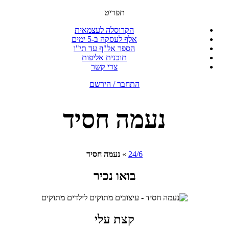
תפריט
הקרוסלה לעצמאית
אלף לעסקה ב-5 ימים
הספר אל"ף עד תי"ו
תוכנית אליפות
צרי קשר
התחבר / הירשם
נעמה חסיד
24/6
»
נעמה חסיד
בואו
נכיר
קצת
עלי