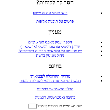
חסר לך לקוחות?
בואי תעשי עם זה משהו
פרטים על תוכנית אליפות
מעניין
הספר: עסק מאפס תוך 5 ימים
שיווק דיגיטלי ופרסום דיגיטלי (או שלא...)
יש סטיגמה על עצמאיות חרדיות בפריפריה?
ניהול מוניטין ברשת
בחינם
מדריך 'הקרוסלה לעצמאית'
חמשת ימי האתגר החינמי להגדלת הכנסות
הבלוג הרשמי של דסמנית
כתיבה ואסטרטגיה: דסמנית
שם משתמש או כתובת אימייל