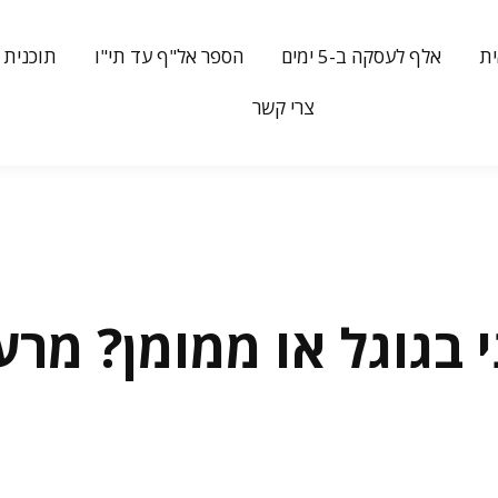
ת
אלף לעסקה ב-5 ימים
הספר אל"ף עד תי"ו
תוכנית 
צרי קשר
י בגוגל או ממומן? מרע