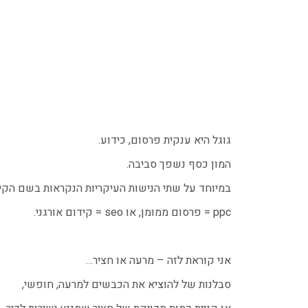
גוגל היא ענקית פרסום, כידוע.
המון כסף נשפך סביבה.
במיוחד על שתי הנישות העיקריות הנקראות בשם הקיצ
ppc = פרסום ממומן, או seo = קידום אורגני.
אני קוראת לזה – מרעה או חציר…
סבלנות של להוציא את הכבשים למרעה, חופשי,