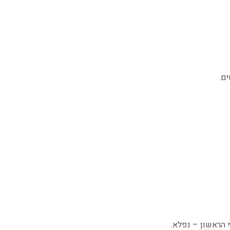
ים.
 הראשון – נפלא.