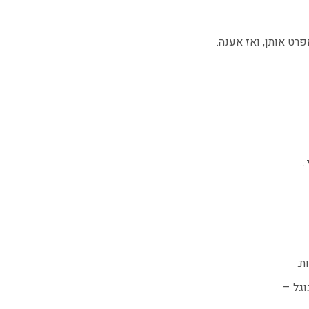
רט אותן, ואז אענה.
…
ת.
גל –