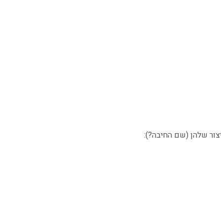
ור שלהן (שם החיבה?):