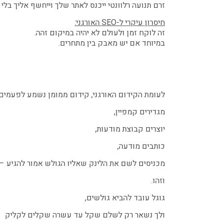
זרם תנועה רלוונטי ייכנס לאתר שלך וייחשף אליך בלי 
חיסרון עיקרי ל-SEO האורגני:
זה לוקח זמן ולעולם לא יהיה במיקום זהה.
במיוחד אם יש מאבק בין מתחרים.
לעומת הקידום האורגני, קידום ממומן נשמע לפעמים 
מגדירים קמפיין,
יוצרים קבוצת מודעות,
כותבים מודעה,
מכניסים לשם את הלינק שאליו הגולש אמור להגיע –
וזהו.
גוגל עובד להביא גולשים,
ולך נשאר רק לשלם שקל עד עשרה שקלים לקליק