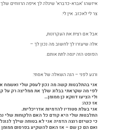
איזשהו 'אברא-כדברא' שיגלה לך איפה הרווחים שלך
צר לי לאכזב. אין לי.
אבל אם רצית את העקרונות,
אלה שיעזרו לך לחשוב מה נכון לך –
הפוסט הזה ינסה לתת אותם.
ורגע לפני – הנה השאלה של אסתי:
אני בהתלבטות קשה מה נכון לעסק שלי ואשמח אם ת
לפי מה שקראתי בבלוג שלך את ממליצה רק על קידו
ולי הציעו דווקא כן ממומן…
אז ככה:
אני בעלת סטודיו להדמיות אדריכליות.
התלבטות שלי היא קודם כל האם הלקוחות שלי נמצ
כי כשיזם רוצה הדמיה אני לא בטוחה שילך לגוג
ואם הם כן שם – אז האם להשקיע בפרסום ממומן א