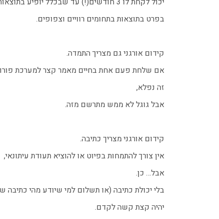
יכול לקחת לו 3 חודשים(!) עד שבכלל יופיע בתוצאות החיפוש.
בפרט בתוצאות בתחומים רוויים וצפופים.
קידום אורגני גם מצריך התמדה.
אם שלחת פעם אחת בחיים מאמר קצר למערכת פורומ
זה נפלא,
אבל גוגל לא ממש מתרשם מזה.
קידום אורגני מצריך כתיבה.
אין צורך להתמחות בפיוט או להוציא תעודת עיתונאי,
אבל…
כן.
בלי יכולת כתיבה (או תשלום למי שיודע מהי כתיבה שי
יהיה קצת קשה לקדם.