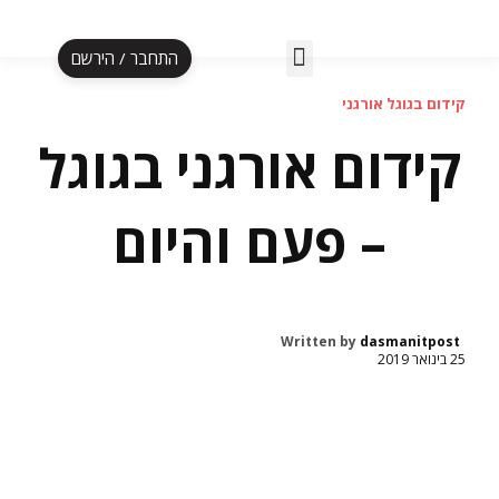
התחבר / הירשם
אלף לעסקה ב-5 ימים
הספר אל"ף עד תי"ו
תוכנית אליפות
הקרוסלה לעצמאית
קידום בגוגל אורגני
קידום אורגני בגוגל
– פעם והיום
Written by
dasmanitpost
25 בינואר 2019