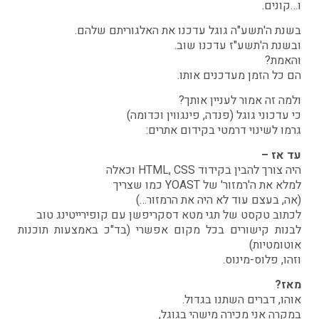
ו…קונים.
בשנת ה'תשע"ה גוגל עדכנו את האלגוריתם שלהם.
ובשנת ה'תשע"ז עדכנו שוב.
והאמת?
הם כל הזמן מעדכנים אותו.
ולמה זה אמור לעניין אותך?
כי עדכוני גוגל (פנדה, פינגווין וכדומה)
גרמו לשינוי דרמטי בקידום אתרים:
עד אז –
היה צורך להבין בקידוד HTML, CSS וכאלה
למלא את ה'רמזור' של YOAST כמו שצריך
(אה, בעצם עוד לא היה את הרמזור…)
לכתוב טקסט של תגי מטא דסקריפשן עם קופירייטינג טוב
לבנות קישורים בכל מקום אפשרי (בד"כ באמצעות תוכנות
אוטומטיות)
וזהו, פלוס-מינוס.
מאז?
אוהו, דברים השתנו בגדול.
במקרה אני מכירה מישהי בגוגל,