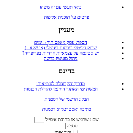
בואי תעשי עם זה משהו
פרטים על תוכנית אליפות
מעניין
הספר: עסק מאפס תוך 5 ימים
שיווק דיגיטלי ופרסום דיגיטלי (או שלא...)
יש סטיגמה על עצמאיות חרדיות בפריפריה?
ניהול מוניטין ברשת
בחינם
מדריך 'הקרוסלה לעצמאית'
חמשת ימי האתגר החינמי להגדלת הכנסות
הבלוג הרשמי של דסמנית
כתיבה ואסטרטגיה: דסמנית
שם משתמש או כתובת אימייל
ססמה
זכור אותי