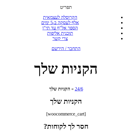
תפריט
הקרוסלה לעצמאית
אלף לעסקה ב-5 ימים
הספר אל"ף עד תי"ו
תוכנית אליפות
צרי קשר
התחבר / הירשם
הקניות שלך
24/6
»
הקניות שלך
הקניות שלך
[woocommerce_cart]
חסר לך לקוחות?