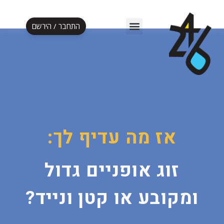
התחבר / הירשם
אלף לעסקה ב-5 ימים
אז מה עדיף לך:
זוג אופניים גדול
ומקובע או קטן ונייד?