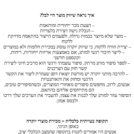
איך נראה שיווק מוצר היי לבל?
– הצעת מכר ייחודית ומותאמת
– הגבלת גישה ויצירת בלעדיות
– מוצר שלא מיוצר בכמות גדולה, ולפעמים הייצור בהתאמה מדויקת
ללקוח
– יצירת חוויה ללקוח, כי שיווק יוקרה עוסק במכירת חלומות ולא במוצרים
– לייצר חיבור רגשי למותג, אם באמצעות אריזות ייחודיות, ריחות,
וקונספט חדשני
– לספר סיפור מותג מרתק. סיפור עוצמתי ורגשי הוא מרכיב חיוני ליצירת
קשר חזק עם הצרכנים
– להרבה מותגי יוקרה יש מורשת יוצאת דופן שעוזרת ליצור את הקשר
הרגשי ומחזק את והאותנטיות
אנשים, לרוב, מחפשים סיפורים מאחורי המוצרים, וכשהסיפורים טובים,
הם מתייחסים אליהם בהתאם.
הסיפור עוזר למותג שלך לבנות את עצמו, להעביר את הערכים שלך דרכו
ולבסס אמון.
תקופה בעייתית כלכלית = מכירת מוצרי יוקרה
באופן הגיוני,
אנשים היו אמורים לקנות בתקופה שהמצב הכלכלי יציב,