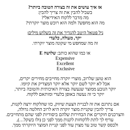
אז איך עושים את זה בצורה הטובה ביותר?
בשביל להבין את זה צריך להבין:
מה מדבר ללקוח האידיאלי?
מה הוא מחפש? ולמה הוא רוכש מוצר יוקרתי?
ניל פטאל היטב להגדיר את זה בשלוש מילים
:
יקר, מעולה, בלעדי
זה מה שמחפש מי שקונה מוצר יוקרתי.
או כמו שהוא כותב:
שלושה
E
Expensive
Excellent
Exclusive
הוא טוען שלרוב, מוצרי יוקרה מחייבים מחירים יקרים,
אבל לא יוקר לשם יוקר אלא יוקר המצדיק את קיומו.
יוקר הנובע ממוצר שנעשה בצורה האיכותית והטובה ביותר,
יוקר כי זה נעשה באופן בלעדי ומותאם ללקוח.
אם נתרגם את זה לבניית הצעת שיווק, כזו שהלקוח ירצה לקנות,
צריך להבין שקניית מוצר יוקרה היא לרוב החלטה גדולה,
והצרכנים חוקרים את הבחירות שלהם ביסודיות לפני שהם מתחייבים.
עדיף לך לתת ללקוחות לקנות ממך לפני כן (ולו בשקל…),
ולבסס קשר טוב עד מצוין עוד לפני קניית המוצר היוקרתי ממך.