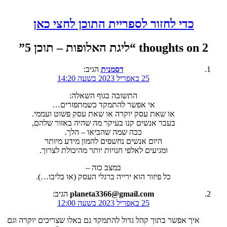
כדי לחזור לספריית התוכן
לחצי כאן
2 thoughts on “
ליגת האלופות – תוכן 5
”
דסמנית
הגיב:
25 באפריל 2023 בשעה 14:20
התשובה בגוף השאלה:
אי אפשר להתמקד כשמתפזרים…
או שאת עסק יוקרה או שאת עסק פשוט ועממי.
בעבר אנשים קנו בעיקר מה שהיה באזור שלהם,
ככה שמה שהביאו – הלך.
היום אנשים נחשפים להמון מידע מיותר
ומגיעים לאלפי חנויות יותר מהיכולת לצרוך.
במצב כזה –
כל פיזור הוא ירייה ברגלי העסק (או בליבו…).
planeta3366@gmail.com
הגיב:
25 באפריל 2023 בשעה 12:00
איך אפשר בתוך קהל גדול להתמקד גם באלו שצריכים יוקרה וגם