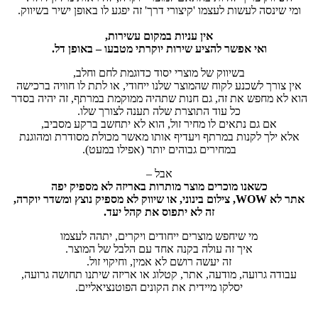
ומי שינסה לעשות לעצמו 'קיצורי דרך' זה יפגע לו באופן ישיר בשיווק.
אין עניות במקום עשירות,
ואי אפשר להציע שירות יוקרתי מטבעו – באופן דל.
בשיווק של מוצרי יסוד כדוגמת לחם וחלב,
אין צורך לשכנע לקוח שהמוצר שלנו ייחודי, או לתת לו חוויה ברכישה
הוא לא מחפש את זה, גם חנות שתהיה ממוקמת במרתף, זה יהיה בסדר
כל עוד התוצרת שלה תענה לצורך שלו.
אם גם נתאים לו מחיר זול, הוא לא יתחשב ברקע מסביב,
אלא ילך לקנות במרתף ויעדיף אותו מאשר מכולת מסודרת ומהוגנת
במחירים גבוהים יותר (אפילו במעט).
אבל –
כשאנו מוכרים מוצר מותרות באריזה לא מספיק יפה
אתר לא WOW, צילום בינוני, או שיווק לא מספיק נוצץ ומשדר יוקרה,
זה לא יתפוס את קהל יעד.
מי שיחפש מוצרים ייחודים ויקרים, יתהה לעצמו
איך זה עולה בקנה אחד עם הלבל של המוצר.
זה יעשה רושם לא אמין, וחיקוי זול.
עבודה גרועה, מודעה, אתר, קטלוג או אריזה שיתנו תחושה גרועה,
יסלקו מיידית את הקונים הפוטנציאליים.