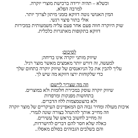
וכשלא – תהיה ירידה ברכישת מוצרי יוקרה.
למרבה הפלא,
המין האנושי נוטה דווקא בזמני מיתון לצרוך יותר.
אולי בתור פיצוי רגשי.
שוק היוקרה חווה פעם אחר פעם עליה משמעותית במכירות
דווקא בתקופות מאתגרות כלכלית.
לסיכום
:
שיווק מותגי יוקרה אינו בדיחה;
למעשה, זה דורש יותר מאמצים מאשר מוצר רגיל.
עליך להבין את כל הניואנסים של שיווק יוקרה בתחום שלך
כדי שלקוחות ירצו דווקא מה שיש לך.
וזה מה שצריך ליישם
:
שיווק יוקרה עוסק במכירת חלומות ולא במוצרים.
בתחושות מפנקות ומרפדות
ולא בהצטמצמות ללוז הדברים.
איכות מעולה ומחיר גבוה הם המאפיינים העיקריים של מוצר יוקרה
וזה מחייב אותך להתנהל בצורה שונה לגמרי.
זה מחייב לחשוב בראש של עשירים.
כאלה שלא חסר להם דברים להישרדות,
והם בשלבים הגבוהים בסולם מאסלו..