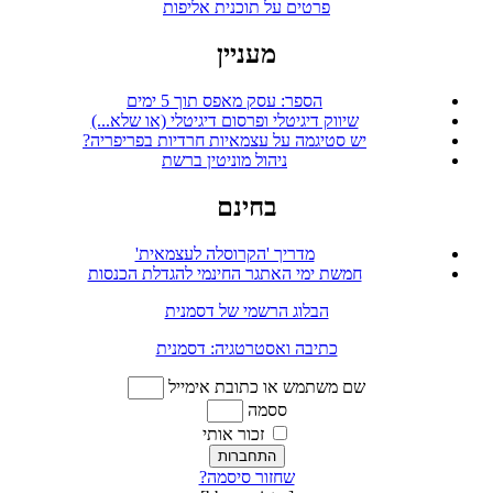
פרטים על תוכנית אליפות
מעניין
הספר: עסק מאפס תוך 5 ימים
שיווק דיגיטלי ופרסום דיגיטלי (או שלא...)
יש סטיגמה על עצמאיות חרדיות בפריפריה?
ניהול מוניטין ברשת
בחינם
מדריך 'הקרוסלה לעצמאית'
חמשת ימי האתגר החינמי להגדלת הכנסות
הבלוג הרשמי של דסמנית
כתיבה ואסטרטגיה: דסמנית
שם משתמש או כתובת אימייל
ססמה
זכור אותי
התחברות
שחזור סיסמה?