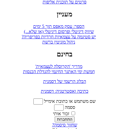
פרטים על תוכנית אליפות
מעניין
הספר: עסק מאפס תוך 5 ימים
שיווק דיגיטלי ופרסום דיגיטלי (או שלא...)
יש סטיגמה על עצמאיות חרדיות בפריפריה?
ניהול מוניטין ברשת
בחינם
מדריך 'הקרוסלה לעצמאית'
חמשת ימי האתגר החינמי להגדלת הכנסות
הבלוג הרשמי של דסמנית
כתיבה ואסטרטגיה: דסמנית
שם משתמש או כתובת אימייל
ססמה
זכור אותי
התחברות
שחזור סיסמה?