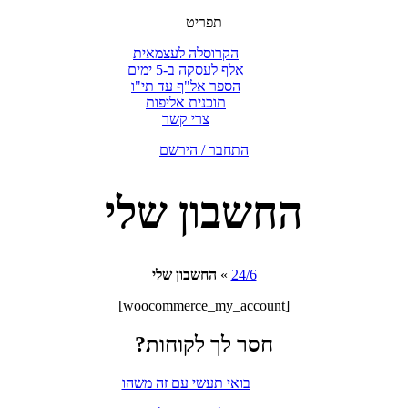
תפריט
הקרוסלה לעצמאית
אלף לעסקה ב-5 ימים
הספר אל"ף עד תי"ו
תוכנית אליפות
צרי קשר
התחבר / הירשם
החשבון שלי
24/6
»
החשבון שלי
[woocommerce_my_account]
חסר לך לקוחות?
בואי תעשי עם זה משהו