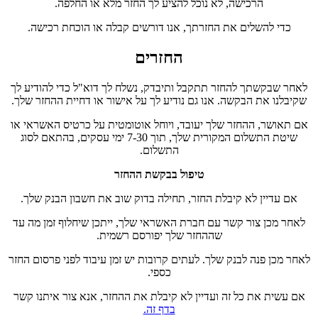
הרכישה, לא נוכל להציע לך החזר מלא או החלפה.
כדי להשלים את החזרתך, אנו דורשים קבלה או הוכחת רכישה.
החזרים
לאחר שבקשתך להחזר תתקבל ותיבדק, נשלח לך דוא"ל כדי להודיע ​​לך
שקיבלנו את הבקשה. אנו גם נודיע לך על אישור או דחיית ההחזר שלך.
אם תאושר, ההחזר שלך יעובד, ויוחל אוטומטית על כרטיס האשראי או
שיטת התשלום המקורית שלך, תוך 7-30 ימי עסקים, בהתאם לסוג
התשלום.
טיפול בבקשת ההחזר
אם עדיין לא קיבלת החזר, תחילה בדוק שוב את חשבון הבנק שלך.
לאחר מכן צור קשר עם חברת האשראי שלך, ייתכן שיחלוף זמן מה עד
שההחזר שלך יפורסם רשמית.
לאחר מכן פנה לבנק שלך. לעתים קרובות יש זמן עיבוד לפני פרסום החזר
כספי.
אם עשית את כל זה ועדיין לא קיבלת את ההחזר, אנא צור איתנו קשר
בדף זה.