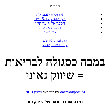
תפריט
הקרוסלה לעצמאית
אלף לעסקה ב-5 ימים
הספר אל"ף עד תי"ו
תוכנית אליפות
צרי קשר
התחבר / הירשם
קידום מחוץ לגוגל
במבה כסגולה לבריאות
= שיווק גאוני
24 במרץ 2019
dasmanitpost
Written by
במבה אסם כדוגמה של שיווק טוב