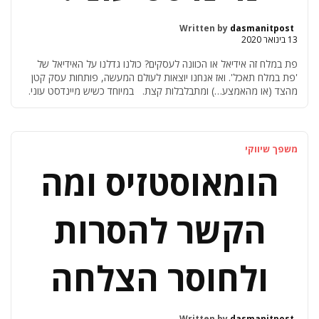
Written by
dasmanitpost
13 בינואר 2020
פת במלח זה אידיאל או הכוונה לעסקים? כולנו גדלנו על האידיאל של
'פת במלח תאכל'. ואז אנחנו יוצאות לעולם המעשה, פותחות עסק קטן
מהצד (או מהאמצע…) ומתבלבלות קצת. במיוחד כשיש מיינדסט עוני.
[=מיינדסט: תודעה. סך האמונות והתחשות שלנו כלפי משהו] זה בסדר
לבלוט בפרסומים שלי? זה בסדר לשלם הרבה כסף בשביל קידום אגרסיבי
[…]
משפך שיווקי
הומאוסטזיס ומה
הקשר להסרות
ולחוסר הצלחה
Written by
dasmanitpost