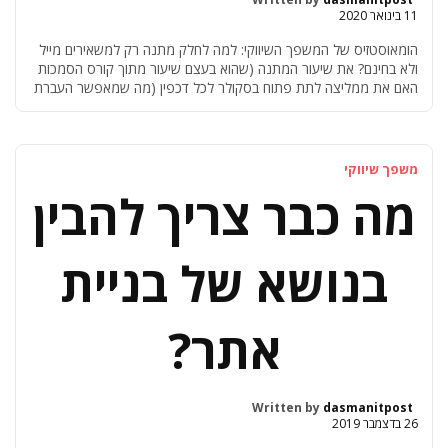
11 בינואר 2020
הומאוסטזיס של המשפך השיווקי: למה לחלק מתנה רק למשאירים מייל
ולא בחינם? את שיעור המתנה (שהוא בעצם שיעור מתוך קורס הסמכות
האם את ממליצה לתת פתוח בסקולר לכל דכפין (מה שמאפשר העברת
הקישור לחברים שמחוץ לרשימה לצפיה- ואיןלי אינדיקציה מי צפה) או
לעשות כמו שעשיתי בקורס אווירה וזה עבד יופי להגדיר שצפיה
בהרצאת המתנה, […]
משפך שיווקי
מה כבר צריך להבין
בנושא של בניית
אתר?
Written by
dasmanitpost
26 בדצמבר 2019