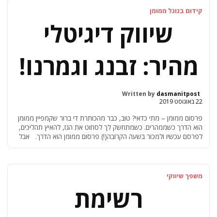
קידום בגוגל ממומן
שיווק דיגיטלי
מהיר: זבנג וגמרנו!
Written by
dasmanitpost
22 באוגוסט 2019
פרסום ממומן – מתי כדאי? טוב, כבר מהכותרת די ברור שקמפיין ממומן
הוא הדרך כשממהרים. כשמתחשק לך לסחוט את הגז, להאיץ תהליכים,
לפרסם עכשיו ולמכור בשעה הקרובה(!) פרסום ממומן הוא הדרך. אבל
יש פה עוקץ קטן שמסתתר בעיקול הדרך… שיווק דיגיטלי חייב להתבסס
על תשתית קיימת בעיקרון, במשך כל חיי העסק צריך לשווק ולמכור. […]
משפך שיווקי
רשימת