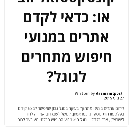
או: כדאי לקדם
אתרים במנועי
חיפוש מתחרים
לגוגל?
Written by
dasmanitpost
27 ביוני 2019
קידום אתרים בימינו מתמקד בעיקר בגוגל נכון שאפשר לבצע קידום
בפלטפורמות נוספות, כמו אמזון, למשל (שבקרוב אמורה לחדור
לישראל), אבל בגדול – גוגל היא מנוע החיפוש הבלתי מעורער לרוב
הגולשים. אבל גם כאן עולה החוצפה הישראלית המפורסמת, וסטארט
אפ ישראלי החליט להתחרות בענקית החיפוש העולמית.