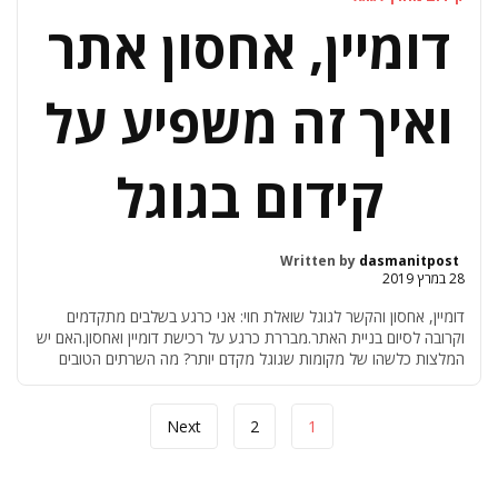
דומיין, אחסון אתר
ואיך זה משפיע על
קידום בגוגל
Written by
dasmanitpost
28 במרץ 2019
דומיין, אחסון והקשר לגוגל שואלת חוי: אני כרגע בשלבים מתקדמים
וקרובה לסיום בניית האתר.מבררת כרגע על רכישת דומיין ואחסון.האם יש
המלצות כלשהו של מקומות שגוגל מקדם יותר? מה השרתים הטובים
בשוק?האם יש סיומת דומיין שגוגל אוהב יותר?יש לך המלצות כלשהן
בשבילי היכן לקנות דומיין ואכסון כדי שגוגל יאהב יותר? דומיין נורמלי,
בבקשה! חוי, תודה על […]
Next
2
1