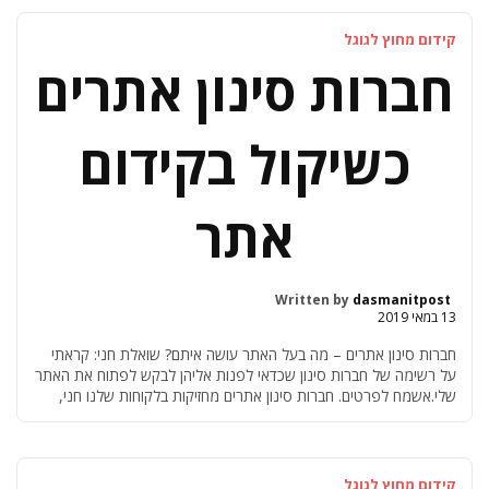
קונטקסטואל-ווב שמו.(אם שואלים אותי? שיקצרו את השם שלהם, דבר
ראשון…). […]
קידום מחוץ לגוגל
חברות סינון אתרים
כשיקול בקידום
אתר
Written by
dasmanitpost
13 במאי 2019
חברות סינון אתרים – מה בעל האתר עושה איתם? שואלת חני: קראתי
על רשימה של חברות סינון שכדאי לפנות אליהן לבקש לפתוח את האתר
שלי.אשמח לפרטים. חברות סינון אתרים מחזיקות בלקוחות שלנו חני,
בואי ונבין קודם כל, שאנחנו בצד של חברות הסינון, לא נגדן. גם הן לא
נגדנו. הרי אין להן אפשרות לדעת מה טיב […]
קידום מחוץ לגוגל