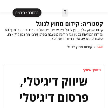
התחבר / הירשם
אלף לעסקה ב-5 ימים
הספר אל"ף עד תי"ו
תוכנית אליפות
הקרוסלה לעצמאית
קטגוריה:
קידום מחוץ לגוגל
קידום העסק שלך מחוץ לגוגל פירושו שימוש בעולם הפרינט – החל מדף A4
על לוח המודעות בבניין ועד מודעה מעוצבת בעיתון ארצי. מה נכון לך? אוהו,
התשובה השנואה אבל הנכונה היא: תלוי.
24/6
»
קידום מחוץ לגוגל
משפך שיווקי
שיווק דיגיטלי,
פרסום דיגיטלי