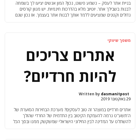
בניית אתר לעסק – נשמע פשוט, נכון? המון אנשים יציעו לך בשמחה
לבנות בשבילך אתר. יוטיוב מלא בהדרכות חינמיות. יש מגוון קורסים
גדולים וקטנים שמציעים ללמד אותך לבנות אתר בעצמך. אז נכון שגם
אני מציעה קורס לבנייה עצמית של האתר שלך למה אני מציעה בנוסף
גם שירות של בניית אתר בשבילך ומה ההבדל בין מה […]
משפך שיווקי
אתרים צריכים
להיות חרדיים?
Written by
dasmanitpost
29 באוקטובר 2019
אתרים חרדיים במוצהר זה טוב לעסקים? מערכת הבחירות הסוערת של
ה'תשע"ט גרמה להעמקת הקיטוב בין התדמית של החרדי שהולך
להשתלט על המדינה לבין החילוני הישראלי שמשקשק ממנו ובסך הכל
רוצה לחזור מהעבודה הביתה בלי שיסגרו לו את המסעדה שהוא רגיל
לאכול שם באופן קבוע… אבל עוד הרבה לפני – יש שתי גישות באתרים
שבעליהם חרדיים: […]