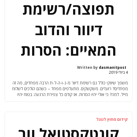
תפוצה/רשימת
דיוור והדוב
המאיים: הסרות
Written by
dasmanitpost
4 ביולי 2019
משפך שיווקי כולל גם רשימת דיוור מ-נ-ו-ה-ל-ת הרבה מפחדים, מה זה
מפחדים? רועדים. משקשקים. מתעלפים מפחד – כשהם הולכים לשלוח
מייל. למה? כי אולי יהיו הסרות. אז קודם כל צפירת הרגעה: בטוח יהיו
הסרות… 🙂 ועכשיו, אחרי שזה ברור, אפשר להמשיך. מה צריך להיות
ברשימת דיוור? ניהול רשימת דיוור (או רשימת תפוצה, בשמה העממי)
נשמעת ליותר מדי […]
קידום מחוץ לגוגל
קונטקסטואל ווב