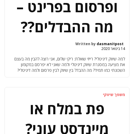
ופרסום בפרינט –
מה ההבדלים??
Written by
dasmanitpost
14 בינואר 2020
למה שיווק דיגיטלי? רייזי שואלת: ריקי שלום, אני רוצה להבין מה בעצם
את מציעה במסגרת שיווק דיגיטלי ולמה שאני לא יפרסם במקומון
השכונתי כמו תמיד? מה ההבדל בין שיווק לבין פרסום ולמה דיגיטלי?
נתחיל מזה שהרבה מבלבלים בין שיווק לבין פרסום, ואז אעבור להגדיר מה
זה שיווק דיגיטלי לעומת שיווק בפרינט ובסוף אקנח בהבדלים בין […]
משפך שיווקי
פת במלח או
מיינדסט עוני?