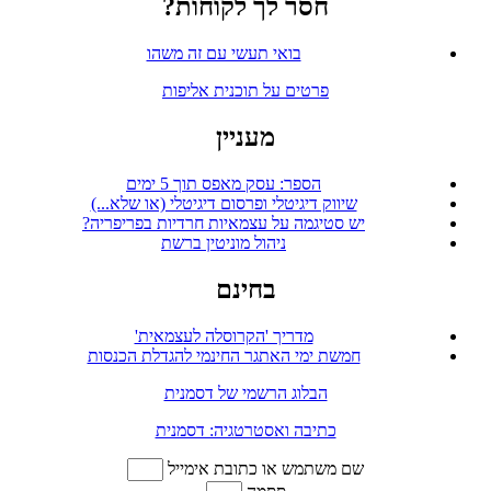
חסר לך לקוחות?
בואי תעשי עם זה משהו
פרטים על תוכנית אליפות
מעניין
הספר: עסק מאפס תוך 5 ימים
שיווק דיגיטלי ופרסום דיגיטלי (או שלא...)
יש סטיגמה על עצמאיות חרדיות בפריפריה?
ניהול מוניטין ברשת
בחינם
מדריך 'הקרוסלה לעצמאית'
חמשת ימי האתגר החינמי להגדלת הכנסות
הבלוג הרשמי של דסמנית
כתיבה ואסטרטגיה: דסמנית
שם משתמש או כתובת אימייל