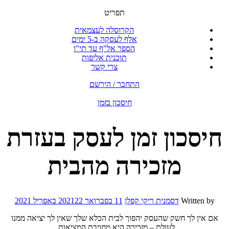
תפריט
הקרוסלה לעצמאית
אלף לעסקה ב-5 ימים
הספר אל"ף עד תי"ו
תוכנית אליפות
צרי קשר
התחבר / הירשם
חיסכון בזמן
חיסכון זמן לעסק בעזרת
מזכירה מהבית
Written by
דסמנית ריקי קפלן
11 בפברואר 2021
22 באפריל 2021
אם אין לך חשק שהעסק יהפוך לבית הכלא שלך שאין לך יציאה ממנו
לעולם – מזכירה היא מחויבת המציאות.