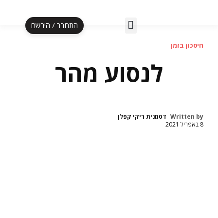
התחבר / הירשם
אלף לעסקה ב-5 ימים
הספר אל"ף עד תי"ו
תוכנית אליפות
הקרוסלה לעצמאית
חיסכון בזמן
לנסוע מהר
Written by
דסמנית ריקי קפלן
8 באפריל 2021