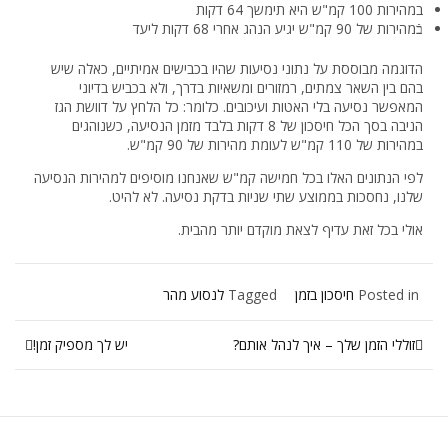
במהירות 100 קמ"ש היא תימשך 64 דקות
בֿמהירות של 90 קמ"ש יגיע הנהג אחרי 68 דקות ליעד
הדוגמה מבוססת על נתוני נסיעות שהיו בכבישים אמיתיים, כאלה
שיש
בהם בין השאר צמתים, רמזורים ומשאיות בדרך, ולא בכביש בדיוני
המאפשר נסיעה בלי האטות ועיכובים. כלומר: כל הלחץ על דוושת הגז
הניבה בסך הכל חיסכון של 8 דקות בלבד מזמן הנסיעה, כשנוהגים
במהירות של 110 קמ"ש לעומת מהירות של 90 קמ"ש.
לפי הנתונים האלו בכל חמישה קמ"ש שאנחנו מוסיפים למהירות הנסיעה
שלנו, נחסכות בממוצע שתי שניות בדקת נסיעה. לא להיט.
אולי בכל זאת עדיף לצאת מוקדם יותר מהבית.
Posted in
חיסכון בזמן
Tagged
לנסוע מהר
זוללי הזמן שלך – איך לנהל אותם?
יש לך מספיק זמן!