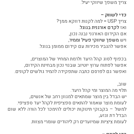
צריך משפך שיווקי יעיל.
כדי לשווק –
צריך USP = למה לקנות דווקא ממך?
ואז
לקדם אורגנית בגוגל
.
אם הקידום האורגני נבנה נכון,
ויש
משפך שיווקי פעיל וממיר
,
אפשר להגביר מכירות עם קידום ממומן בגוגל.
בכפוף לסוג קהל היעד ולרמת המחיר של המוצרים,
אפשר לפתוח ערוץ יוטיוב שבנוי נכון מבחינת הקידום,
ואפשר גם לפרסם כתבה שתפקידה להמיר גולשים לקונים.
שוב,
תלוי מה המוצר ומי קהל היעד.
יש הבדל בין מוצר שמתאים למגוון רחב של אנשים,
לעומת מוצר שאמור להתאים ספציפית לקהל יעד ספציפי.
למשל – בקבוקי תינוקות יכולים להימכר לכל הורה ללא שום
הבדל דת וגזע,
לעומת ציציות שמיועדים רק ליהודים שומרי מצוות.