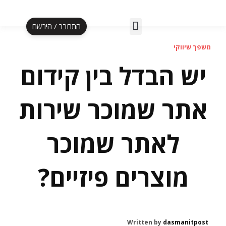
התחבר / הירשם
אלף לעסקה ב-5 ימים
הספר אל"ף עד תי"ו
תוכנית אליפות
הקרוסלה לעצמאית
משפך שיווקי
יש הבדל בין קידום
אתר שמוכר שירות
לאתר שמוכר
מוצרים פיזיים?
Written by
dasmanitpost