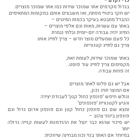
כדי לקדם –
בגדול מקדמים אתר שמוכר שירות כמו אתר שמוכר מוצרים.
יש חקר ביטויי מפתח, ואז משבצים אותם במקומות המתאימים.
ההבדל מתבטא בעיקר בכמות התיוגים –
באתר עם עשרות, מאות וגם אלפי מוצרים –
התיוג יהיה עבודה יום-יומית ובלתי נגמרת.
כל פעם שמעלים מוצר חדש – צריך לתייג אותו.
צריך גם לתייג קטגוריות.
באתר שמוכר שירות, לעומת זאת,
מקסימום צריך לתייג עוד פוסט…
זה פחות עבודה.
אבל יש גם פלוס לאתר מוצרים.
אם המוצר תויג נכון,
וגולש חיפש 'פונפון כחול קטן' לעבודת יצירה
והגיע לקטגורית 'פונפונים'
ומצא שם גם פונפון כחול קטן וגם פונפון אדום גדול וגם
פונפון בינוני צהוב –
יש סיכוי שהוא כבר ינצל את ההזדמנות לעשות קנייה גדולה
יותר.
במיוחד אם האתר בנוי נכון מבחינה שיווקית: