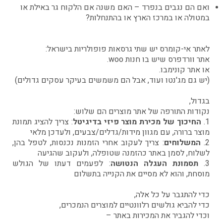
ואם הם נגבים בנפרד – האם משנה אם הלקוח גר באילת או
במטולה או במרכז הארץ או בהתנחלות?
לאתר אי-קומרס יש שתי גרסאות פופולריות בישראל:
אתר וורדפרס שיש בו חנות woo.
או אתר קונימבו.
(יש גם מג'נטו ועוד, אבל הם משמשים בעיקר עסקים גדולים)
בגדול,
נקודות התורפה של אתר מוצרים הם שלוש:
1.
החיכוך של מכירת מוצר פיזי בדיגיטל
: צריך להציג תמונת
מוצר ברורה, עם מגוון מידות/גדלים/צבעים, ולעדכן מלאי
2.
המשלוחים
: צריך לעקוב אחרי הזמנות נכנסות, לטפל בהן,
לשלוח, לסמן באתר כהזמנה שטופלה, ולעקוב שהגיעה
3.
תסמונת העגלה הנטושה
: לפעמים דעתו של הגולש
מוסחת, והוא לא מסיים את הקנייה בתשלום
כדי להתגבר על כל אלה,
כדי להביא גולשים רלוונטיים למוצרים הנמכרים,
וכדי להגביר את המכירות באתר –