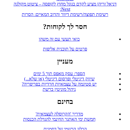
דניאל זריהן מציע לקדם בגוגל מחוץ לקופסה – ציטוט מקולגה
Next:
רשימת תפוצה/רשימת דיוור והדוב המאיים: הסרות
חסר לך לקוחות?
בואי תעשי עם זה משהו
פרטים על תוכנית אליפות
מעניין
הספר: עסק מאפס תוך 5 ימים
שיווק דיגיטלי ופרסום דיגיטלי (או שלא...)
יש סטיגמה על עצמאיות חרדיות בפריפריה?
ניהול מוניטין ברשת
בחינם
מדריך 'הקרוסלה לעצמאית'
חמשת ימי האתגר החינמי להגדלת הכנסות
הבלוג הרשמי של דסמנית