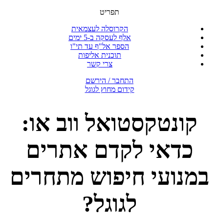
תפריט
הקרוסלה לעצמאית
אלף לעסקה ב-5 ימים
הספר אל"ף עד תי"ו
תוכנית אליפות
צרי קשר
התחבר / הירשם
קידום מחוץ לגוגל
קונטקסטואל ווב או:
כדאי לקדם אתרים
במנועי חיפוש מתחרים
לגוגל?