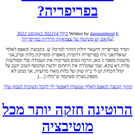
בפריפריה?
6 ביולי 2022
dasmanitpost
Written by
14 באוגוסט 2022
תמיד בפריפריה תישאר הילת הזוהר למרכז? ש. בקבוצת 'מאפס לאלף'
שואלתאני גרה בפריפריה דרומית, מאפרת ומסרקת כלות וערב,אני
נחשבת מספר 1 כאן, הרבה נשים מעריכות את העבודה שלי וממליצות
עליה.דא עקא, שמי שמכירה את התחום יודעת שהכסף הטוב יושב על
קהל הכלות.יש לי ב"ה שוק של כלות מאוד מרוצות, אך ממש לא
מספק.נוצרה סטיגמה ש"כלה […]
מתוך קבוצת 'מאפס לאלף' שנועדה לאפשר לך לקבל תשובות לעסק שלך
הרוטינה חזקה יותר מכל
מוטיבציה