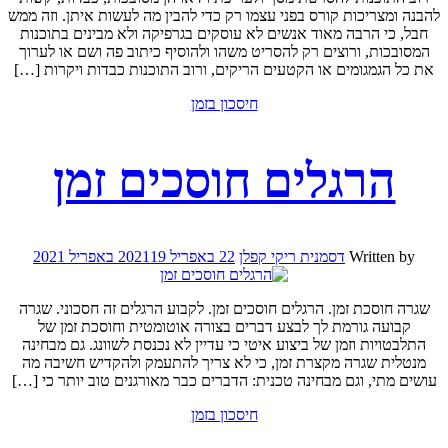
להבנה ומצריכות קורס בפני עצמו רק כדי להבין מה לעשות איתן. וזה ממש
חבל, כי הרבה מאוד אנשים לא עוסקים בגרפיקה ולא מבינים בתוכנות
המסובכות, ורוצים רק להסריט משהו ולהוסיף כיתוב פה ושם או לערוך
את כל הגמגומים או הקטעים הריקים, ורוב התוכנות כבדות ויקרות […]
חיסכון בזמן
הרגלים חוסכים זמן
Written by
דסמנית ריקי קפלן
22 באפריל 2021
19 באפריל 2021
שגרה חוסכת זמן. הרגלים חוסכים זמן. לקבוע הרגלים זה חסכוני. שגרה
קבועה גורמת לך לבצע דברים בצורה אוטומטית וחוסכת זמן של
התלבטויות וזמן של ביצוע איטי כי עדיין לא נכנסת לשוונג. גם מבחינה
מנטלית שגרה מקצרת זמן, כי לא צריך להתעמק ולהקדיש חשיבה מה
עושים מתי, וגם מבחינה טכנית: הדברים כבר מאורגנים טוב יותר כי […]
חיסכון בזמן