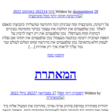
28 ביוני 2022
dasmanitpost
Written by
14 באוגוסט 2022
על רוטינה, מוטיבציה ומה שביניהן הנה ההודעה שהעליתי בקבוצת 'מאפס
לאלף' נכון שלפעמים את תולשת את עצמך בבוקר מהמיטה בעיניים
דבוקות ומוח מעורפל? נכון שלפעמים את רק רוצה לרבוץ על
הספה ושהבית יתנקה בבקשה מעצמו? נכון שלפעמים את תוהה אם נפלת
לעסק הלא-מתאים? נכון שלפעמים את מרגישה שחס ושלום לעולם ועד
נגזר עליך לראות איך רק אחרות […]
חיסכון בזמן
המאתרת
Written by
דסמנית ריקי קפלן
27 בפברואר 2022
7 ביולי 2022
יהודית מסתירה במרפק פיהוק ארוך-ארוך, מהדקת את המעיל אליה ביד
אחת ואת התיק ביד השנייה ורצה לאוטובוס שהקדים היום. מאחור נשאר