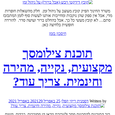
משרד החינוך הפיק קובץ מעוצב על ניהול זמן. חלק מהשאלות חופרות
מדי, אבל אין ספק שהן נוקבות ומחייבות אותנו לעשות סוף לזמן המתבזבז
סתם… לא קובץ מעשי כל כך, אבל בהחלט ברור ועושה סדר. להורדה
חופשית בלחיצה כאן.
חיסכון בזמן
תוכנת צילומסך
מקצועית, נקייה, מהירה
וחינמית. צריך עוד?
Written by
דסמנית ריקי קפלן
25 באפריל 2021
29 באפריל 2021
רוב התוכנות להסרטת מסך ולעריכת וידאו הן מסובכות, כבדות, קשות