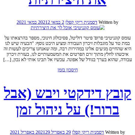
Written by
דסמנית ריקי קפלן
2 במאי 2021
2 במאי 2021
עומס קוגניטיבי פרופ' פיטר דוליטל, פסיכולוג חינוכי, מספר בהרצאתו על
במת טד על מוגבלות זיכרון העבודה ומציע היבט נוסף: "הבעיה שיש לנו
היא שהחיים מגיעים אלינו במהירות רבה, ומה שאנחנו צריכים לעשות זה
איכשהו לחלץ מתוך זרם הפרטים את המשמעותיים לנו, בעזרת זיכרון
עבודה, שהוא בערך בגודל של אפונה. עכשיו אל תבינו אותי לא נכון, […]
חיסכון בזמן
קובץ דידקטי ויבש (אבל
ברור!) על ניהול זמן
Written by
דסמנית ריקי קפלן
29 באפריל 2021
29 באפריל 2021