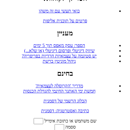
בואי תעשי עם זה משהו
פרטים על תוכנית אליפות
מעניין
הספר: עסק מאפס תוך 5 ימים
שיווק דיגיטלי ופרסום דיגיטלי (או שלא...)
יש סטיגמה על עצמאיות חרדיות בפריפריה?
ניהול מוניטין ברשת
בחינם
מדריך 'הקרוסלה לעצמאית'
חמשת ימי האתגר החינמי להגדלת הכנסות
הבלוג הרשמי של דסמנית
כתיבה ואסטרטגיה: דסמנית
שם משתמש או כתובת אימייל
ססמה