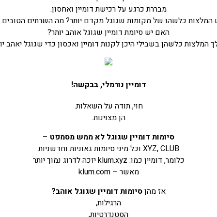
מבררת כרגע על רכישת דומיין ואחסון.
 המלצות כלשהו של מקומות שגוגל מקדם יותר? מה השרתים הטובים 
האם יש סיומת דומיין שגוגל אוהב יותר?
ך המלצות כלשהן בשבילי היכן לקנות דומיין ואכסון כדי שגוגל יאהב יו
דומיין נורמלי, בבקשה!
חוי, תודה על השאלות.
הן מצוינות.
סיומות דומיין שגוגל לא ממש מסמפט
–
XYZ, CLUB וכל מיני סיומות גאוניות וחדשניות
כלומר, דומיין כמו: klum.xyz יזכה לדרוג נמוך יותר
מאשר – klum.com
אז מהן
סיומות דומיין שגוגל אוהב?
הרגילות,
הסטנדרטיות,