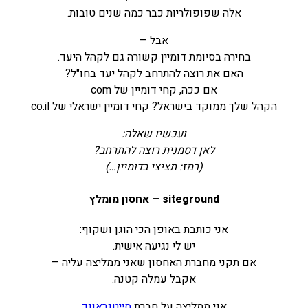
אלה שפופולריות כבר כמה שנים טובות.
אבל –
בחירה בסיומת דומיין קשורה גם לקהל היעד.
האם את רוצה להתרחב לקהל יעד בחו"ל?
אם ככה, קחי דומיין של com
הקהל שלך ממוקד בישראל? קחי דומיין ישראלי של co.il
ועכשיו שאלה:
לאן דסמנית רוצה להתרחב?
(רמז: תציצי בדומיין…)
siteground – אחסון מומלץ
אני כותבת באופן הכי הוגן ושקוף:
יש לי נגיעה אישית.
אם תקני מחברת האחסון שאני ממליצה עליה –
אקבל עמלה קטנה.
אני ממליצה על חברת
סייטגראונד