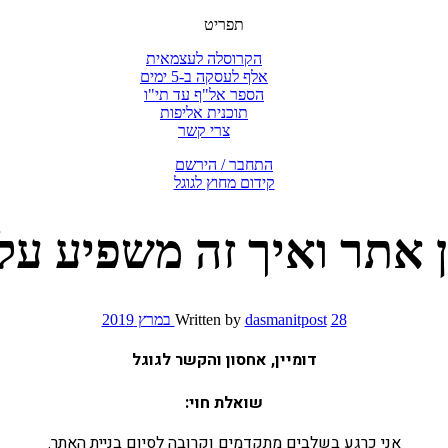
תפריט
הקרוסלה לעצמאית
אלף לעסקה ב-5 ימים
הספר אל"ף עד תי"ו
תוכנית אליפות
צרי קשר
התחבר / הירשם
קידום מחוץ לגוגל
ן אתר ואיך זה משפיע על 
28 במרץ 2019
dasmanitpost
Written by
דומיין, אחסון והקשר לגוגל
שואלת חוי:
אני כרגע בשלבים מתקדמים וקרובה לסיום בניית האתר.