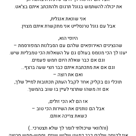
את יכולה להשתמש בגוגל תרגום ולהתכתב איתם בצ'אט.
אני שונאת אנגלית,
אבל עם גוגל טרנסלייט אני מתקשרת איתם מצוין.
היופי הוא,
שהנציגים האירופאים שלהם עם הסבלנות המפורסמת –
יענו לך הכי מנומס בעולם גם על השאלות הכי טמבליות שיש.
וגם אם כבר שאלת היום חמש פעמים.
וגם אם את מתכתבת איתם כבר חצי שעה ברצף…
ואם את רוצה –
תוכלי גם בקליק אחד לקבל העתק תכתובות למייל שלך,
אם זה משהו שתרצי לעיין בו שוב בהמשך.
אז הם לא הכי זולים,
אבל הם נותנים את השירות הכי טוב –
כשאת צריכה אותם.
(והלוואי שיכולתי לומר לך שלא תצטרכי…)
אני לקוחה שלהם כבר כמעט שלוש שנים, וממש-ממש מרוצה.