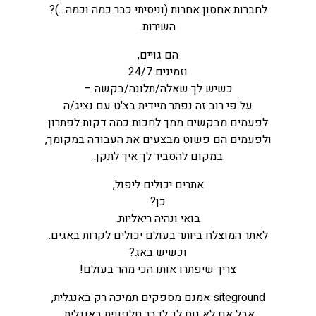
לחברות אחסון אחרות (וניסיתי כבר כמה וכמה…)?
השירות.
הם גויים,
וזמינים 24/7
כשיש לך שאלה/תלונה/בקשה –
על פי רוב זה נפתר מיידית בצ'ט עם נציג/ה
לפעמים מבקשים ממך לחכות כמה דקות לפתרון
ולפעמים הם פשוט מבצעים את העבודה במקומך,
במקום להסביר לך איך לתקן.
אתרים יכולים ליפול,
כן?
בואי ונהיה ריאליות.
לאתר המוצלח ביותר בעולם יכולים לקרות באגים.
וכשיש באג?
צריך שיפתרו אותו הכי מהר בעולם!
siteground אמנם מספקים תמיכה רק באנגלית,
אבל אם לא נוח לך לדבר טלפונית באנגלית,