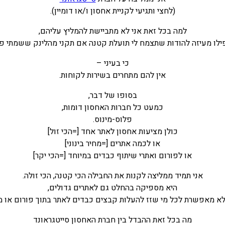
(לחצי ותגיעי לקניית אחסון ו/או דומיין).
למה בכל זאת אני לא מתביישת להמליץ עליהם,
ילו מעיזה להודות שתצמח לי תועלת קטנה אם תקני מהלינק ששמתי פ
כי בעיני –
אין להם מתחרים בשירות לקוחות.
בסופו של דבר,
כמעט כל חברות האחסון דומות,
פלוס-מינוס.
כולן מציעות אחסון לאתר אחד [=הכי זול]
או לכמה אתרים [=מחיר בינוני]
או לפורום ואתרי שיתוף כבדים במיוחד [=הכי יקר]
אני תמיד ממליצה לקנות את החבילה הכי קטנה, הכי זולה.
היא מספיקה בהחלט גם לאתרים גדולים,
לא מאפשרת לכל מי שזז להעלות קבצים כבדים לאתר בתוך פורום או מ
מה בכל זאת ההבדל בין חברת האחסון סייטגראונד