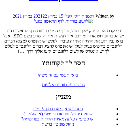
Written by
דסמנית ריקי קפלן
15 במרץ 2021
22 במרץ 2021
כדי לקדם את העסק שלך בגוגל, צריך להגיע בזריזות לדף הראשון בגוגל.
יש הסבר ופירוט ארוך ומורכב איך לעשות את זה. מדע בשם SEO. אבל
בואו נבין רגע את ההיגיון איך זה עובד: לגולש יש אינטרס למצוא דברים
רלוונטיים בחיפוש בגוגל לגוגל יש אינטרס להציג דברים רלוונטיים לגולש
לך יש אינטרס שגולשים רלוונטיים יגיעו אליך דרך […]
חסר לך לקוחות?
בואי תעשי עם זה משהו
פרטים על תוכנית אליפות
מעניין
הספר: עסק מאפס תוך 5 ימים
שיווק דיגיטלי ופרסום דיגיטלי (או שלא...)
יש סטיגמה על עצמאיות חרדיות בפריפריה?
ניהול מוניטין ברשת