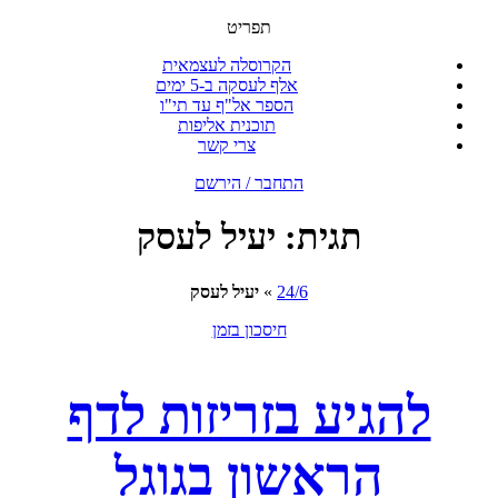
תפריט
הקרוסלה לעצמאית
אלף לעסקה ב-5 ימים
הספר אל"ף עד תי"ו
תוכנית אליפות
צרי קשר
התחבר / הירשם
תגית:
יעיל לעסק
24/6
»
יעיל לעסק
חיסכון בזמן
להגיע בזריזות לדף
הראשון בגוגל