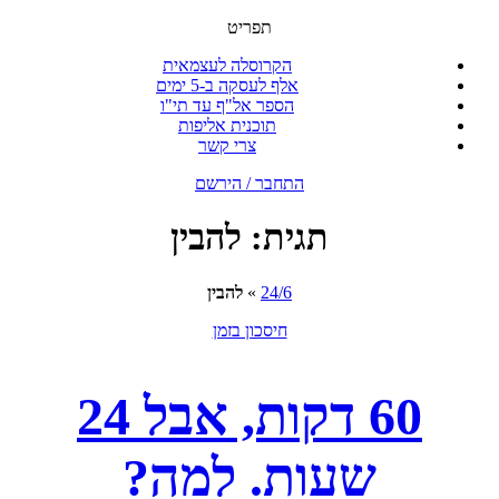
תפריט
הקרוסלה לעצמאית
אלף לעסקה ב-5 ימים
הספר אל"ף עד תי"ו
תוכנית אליפות
צרי קשר
התחבר / הירשם
תגית:
להבין
24/6
»
להבין
חיסכון בזמן
60 דקות, אבל 24
שעות. למה?