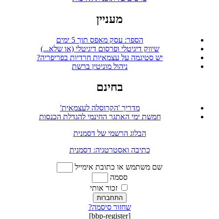
מעניין
הספר: עסק מאפס תוך 5 ימים
שיווק דיגיטלי ופרסום דיגיטלי (או שלא...)
יש סטיגמה על עצמאיות חרדיות בפריפריה?
ניהול מוניטין ברשת
בחינם
מדריך 'הקרוסלה לעצמאית'
חמשת ימי האתגר החינמי להגדלת הכנסות
הבלוג הרשמי של דסמנית
כתיבה ואסטרטגיה: דסמנית
שם משתמש או כתובת אימייל
ססמה
זכור אותי
התחברות
שחזור סיסמה?
[bbp-register]