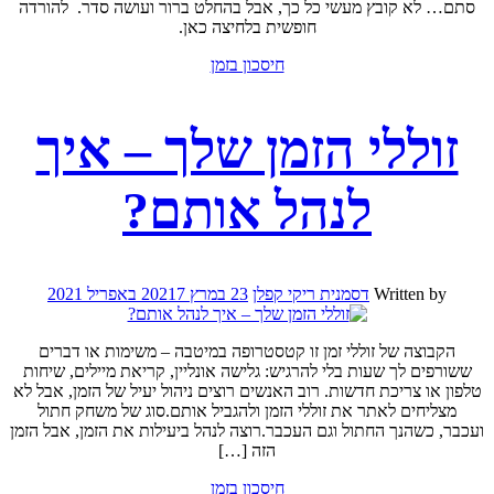
סתם… לא קובץ מעשי כל כך, אבל בהחלט ברור ועושה סדר. להורדה
חופשית בלחיצה כאן.
חיסכון בזמן
זוללי הזמן שלך – איך
לנהל אותם?
Written by
דסמנית ריקי קפלן
23 במרץ 2021
7 באפריל 2021
הקבוצה של זוללי זמן זו קטסטרופה במיטבה – משימות או דברים
ששורפים לך שעות בלי להרגיש: גלישה אונליין, קריאת מיילים, שיחות
טלפון או צריכת חדשות. רוב האנשים רוצים ניהול יעיל של הזמן, אבל לא
מצליחים לאתר את זוללי הזמן ולהגביל אותם.סוג של משחק חתול
ועכבר, כשהנך החתול וגם העכבר.רוצה לנהל ביעילות את הזמן, אבל הזמן
הזה […]
חיסכון בזמן