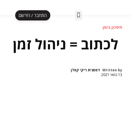
התחבר / הירשם
אלף לעסקה ב-5 ימים
הספר אל"ף עד תי"ו
תוכנית אליפות
הקרוסלה לעצמאית
חיסכון בזמן
לכתוב = ניהול זמן
Written by
דסמנית ריקי קפלן
13 במאי 2021