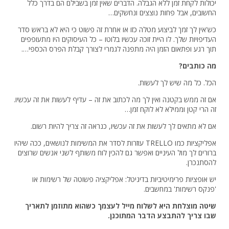
יכולות לקחת זמן ללא הגבלה. הדברים שאין זמן בשבילם הם בדרך כלל
החשובים, אבל פחות נוצצים ונחשקים…
כש'אין לך זמן' לביצוע מטלה כזו או אחרת זה פשוט כי היא לא בראש סדר
העדיפויות שלך. לו היית זוכה עכשיו בלוטו – כל העיסוקים היו מתעופפים
תוך רגע ופתאום הזמן היה מתפנה לגמרי לצורך קבלת הפרס הכספי….
מה כותבים?
הכל. כל מה שיש לך לעשות.
אם זה ממש בקטנה ואין לך מה לכתוב את זה – עדיף לעשות את זה עכשיו.
זה הרי קטן וממילא לא לוקח זמן…
אם לא מתאים לך לעשות את זה עכשיו, כנראה זה צריך להיות רשום.
אפליקציות כמו TRELLO עוזרות לסדר את המשימות לנושאים, ככה שיהיו
ברורים לך מול העיניים ואפשר גם להכין לוח משותף לשני אנשים שרוצים
להסתנכרן.
יש אופציות פרימיטיביות בדיגיטל: אפליקציה פשוטה של רשימות או
'פנקס רשימות' במחשבים.
שיטה מוצלחת היא לשלוח מייל לעצמך כשהוא מתוזמן לתאריך
שבו צריך להתבצע הדבר המתוכנן.