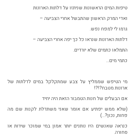
טיפות המים הראשונות שניתזו על דלתות הארונות
ואדי המרק הראשון שהתבשל אחרי הצביעה –
גרמו לי למפח נפש.
דלתות הארונות שנראו כל כך יפה אחרי הצביעה –
התמלאו כתמים שלא יורדים.
כתמי מים…
מי הטיפש שממליץ על צבע
שמתקלקל במים
לדלתות של
ארונות מטבח?!?!
אם הבעלים של חנות הטמבור הזאת היה יחיד
(שלא ממש יפתיע אם אומר שאני משתדלת לקנות שם מה
פחות, נכון?…)
כנראה שאנשים היו נותנים יותר אמון במי שמוכר שירות או
סחורה.