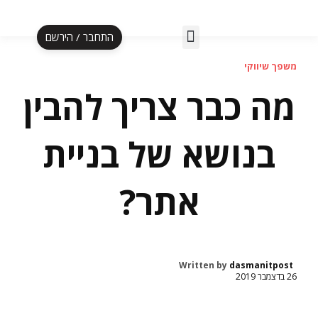
התחבר / הירשם
אלף לעסקה ב-5 ימים
הספר אל"ף עד תי"ו
תוכנית אליפות
הקרוסלה לעצמאית
משפך שיווקי
מה כבר צריך להבין
בנושא של בניית
אתר?
Written by
dasmanitpost
26 בדצמבר 2019